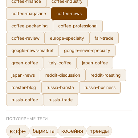
coffee-finance
coffee-industry
coffee-magazine
coffee-news
coffee-packaging
coffee-professional
coffee-review
europe-specialty
fair-trade
google-news-market
google-news-specialty
green-coffee
italy-coffee
japan-coffee
japan-news
reddit-discussion
reddit-roasting
roaster-blog
russia-barista
russia-business
russia-coffee
russia-trade
ПОПУЛЯРНЫЕ ТЕГИ
кофе
бариста
кофейня
тренды