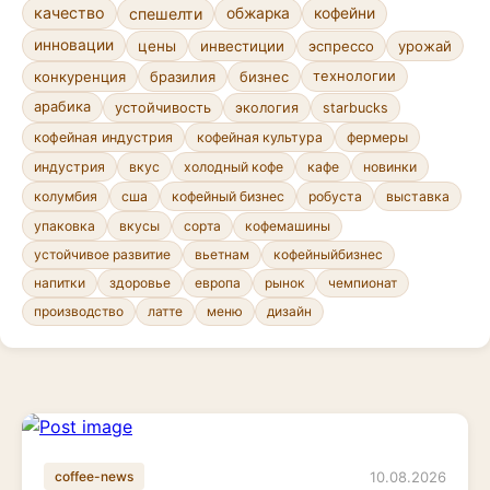
качество
спешелти
обжарка
кофейни
инновации
цены
инвестиции
эспрессо
урожай
конкуренция
бразилия
бизнес
технологии
арабика
устойчивость
экология
starbucks
кофейная индустрия
кофейная культура
фермеры
индустрия
вкус
холодный кофе
кафе
новинки
колумбия
сша
кофейный бизнес
робуста
выставка
сорта
кофемашины
упаковка
вкусы
устойчивое развитие
вьетнам
кофейныйбизнес
напитки
здоровье
европа
рынок
чемпионат
производство
латте
меню
дизайн
10.08.2026
coffee-news