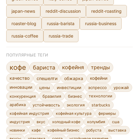
japan-news
reddit-discussion
reddit-roasting
roaster-blog
russia-barista
russia-business
russia-coffee
russia-trade
ПОПУЛЯРНЫЕ ТЕГИ
кофе
кофейня
бариста
тренды
качество
спешелти
обжарка
кофейни
инновации
цены
инвестиции
эспрессо
урожай
конкуренция
бразилия
бизнес
технологии
арабика
устойчивость
экология
starbucks
кофейная индустрия
кофейная культура
фермеры
индустрия
вкус
холодный кофе
колумбия
сша
новинки
кафе
кофейный бизнес
робуста
выставка
сорта
устойчивое развитие
вкусы
упаковка