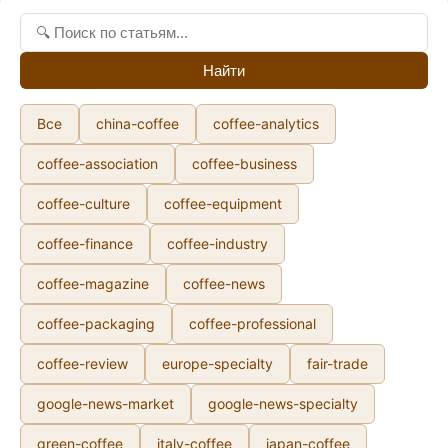
Найти
Все
china-coffee
coffee-analytics
coffee-association
coffee-business
coffee-culture
coffee-equipment
coffee-finance
coffee-industry
coffee-magazine
coffee-news
coffee-packaging
coffee-professional
coffee-review
europe-specialty
fair-trade
google-news-market
google-news-specialty
green-coffee
italy-coffee
japan-coffee