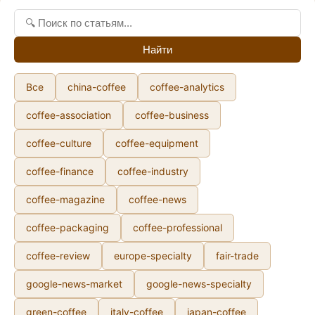
Найти
Все
china-coffee
coffee-analytics
coffee-association
coffee-business
coffee-culture
coffee-equipment
coffee-finance
coffee-industry
coffee-magazine
coffee-news
coffee-packaging
coffee-professional
coffee-review
europe-specialty
fair-trade
google-news-market
google-news-specialty
green-coffee
italy-coffee
japan-coffee