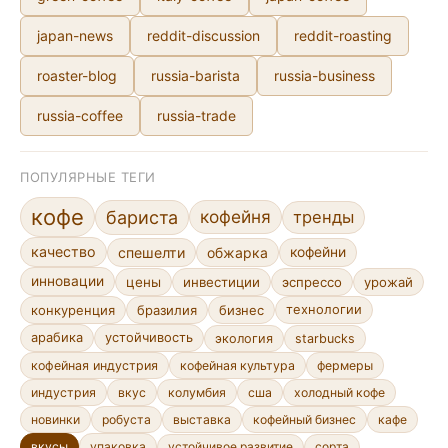
japan-news
reddit-discussion
reddit-roasting
roaster-blog
russia-barista
russia-business
russia-coffee
russia-trade
ПОПУЛЯРНЫЕ ТЕГИ
кофе
кофейня
бариста
тренды
качество
спешелти
обжарка
кофейни
инновации
цены
инвестиции
эспрессо
урожай
конкуренция
бразилия
бизнес
технологии
арабика
устойчивость
экология
starbucks
кофейная индустрия
кофейная культура
фермеры
индустрия
вкус
колумбия
сша
холодный кофе
новинки
робуста
выставка
кофейный бизнес
кафе
устойчивое развитие
сорта
вкусы
упаковка