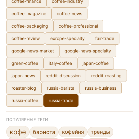
coffee-finance
coffee-industry
coffee-magazine
coffee-news
coffee-packaging
coffee-professional
coffee-review
europe-specialty
fair-trade
google-news-market
google-news-specialty
green-coffee
italy-coffee
japan-coffee
japan-news
reddit-discussion
reddit-roasting
roaster-blog
russia-barista
russia-business
russia-coffee
russia-trade
ПОПУЛЯРНЫЕ ТЕГИ
кофе
кофейня
бариста
тренды