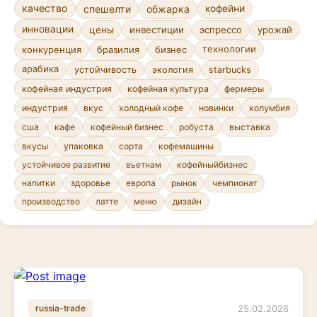
качество
спешелти
обжарка
кофейни
инновации
цены
инвестиции
эспрессо
урожай
конкуренция
бразилия
бизнес
технологии
арабика
устойчивость
экология
starbucks
кофейная индустрия
кофейная культура
фермеры
индустрия
вкус
холодный кофе
новинки
колумбия
сша
кафе
кофейный бизнес
робуста
выставка
сорта
кофемашины
вкусы
упаковка
устойчивое развитие
вьетнам
кофейныйбизнес
напитки
здоровье
европа
рынок
чемпионат
производство
латте
меню
дизайн
25.02.2026
russia-trade