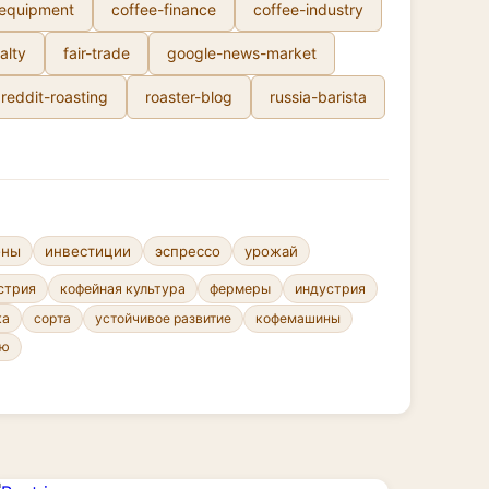
-equipment
coffee-finance
coffee-industry
alty
fair-trade
google-news-market
reddit-roasting
roaster-blog
russia-barista
ены
инвестиции
эспрессо
урожай
стрия
кофейная культура
фермеры
индустрия
сорта
устойчивое развитие
кофемашины
ка
ню