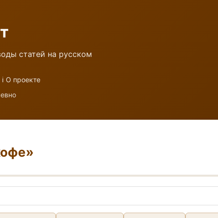
т
оды статей на русском
ℹ️ О проекте
невно
кофе»