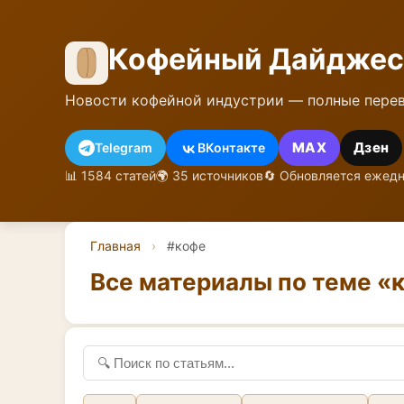
Кофейный Дайджес
Новости кофейной индустрии — полные перев
MAX
Дзен
Telegram
ВКонтакте
📊 1584 статей
🌍 35 источников
🔄 Обновляется ежед
Главная
›
#кофе
Все материалы по теме «