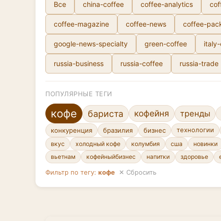
Все
china-coffee
coffee-analytics
cof
coffee-magazine
coffee-news
coffee-pac
google-news-specialty
green-coffee
italy
russia-business
russia-coffee
russia-trade
ПОПУЛЯРНЫЕ ТЕГИ
кофе
кофейня
бариста
тренды
конкуренция
бразилия
бизнес
технологии
вкус
холодный кофе
колумбия
сша
новинки
вьетнам
кофейныйбизнес
напитки
здоровье
Фильтр по тегу:
кофе
✕ Сбросить