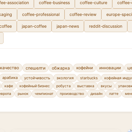
fee-association
coffee-business
coffee-culture
coffee
kaging
coffee-professional
coffee-review
europe-speci
-coffee
japan-coffee
japan-news
reddit-discussion
качество
спешелти
обжарка
кофейни
инновации
ц
арабика
устойчивость
экология
starbucks
кофейная инду
кафе
кофейный бизнес
робуста
выставка
вкусы
упаков
европа
рынок
чемпионат
производство
дизайн
латте
ме