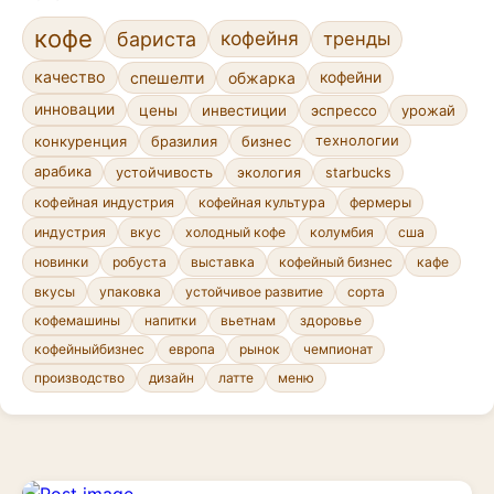
кофе
кофейня
бариста
тренды
качество
спешелти
обжарка
кофейни
инновации
цены
инвестиции
эспрессо
урожай
конкуренция
бразилия
бизнес
технологии
арабика
устойчивость
экология
starbucks
кофейная индустрия
кофейная культура
фермеры
индустрия
вкус
холодный кофе
колумбия
сша
новинки
робуста
выставка
кофейный бизнес
кафе
устойчивое развитие
сорта
вкусы
упаковка
кофемашины
напитки
вьетнам
здоровье
кофейныйбизнес
европа
рынок
чемпионат
производство
дизайн
латте
меню