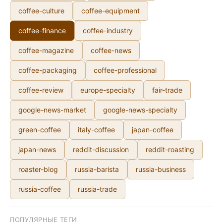
coffee-culture
coffee-equipment
coffee-finance
coffee-industry
coffee-magazine
coffee-news
coffee-packaging
coffee-professional
coffee-review
europe-specialty
fair-trade
google-news-market
google-news-specialty
green-coffee
italy-coffee
japan-coffee
japan-news
reddit-discussion
reddit-roasting
roaster-blog
russia-barista
russia-business
russia-coffee
russia-trade
ПОПУЛЯРНЫЕ ТЕГИ