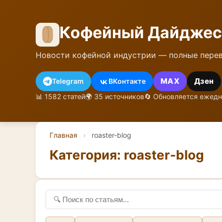
Кофейный Дайджес
Новости кофейной индустрии — полные перев
MAX
Дзен
Telegram
ВКонтакте
📊 1582 статей
🌍 35 источников
🔄 Обновляется ежед
Главная
›
roaster-blog
Категория: roaster-blog