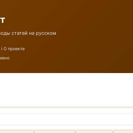
т
оды статей на русском
ℹ️ О проекте
невно