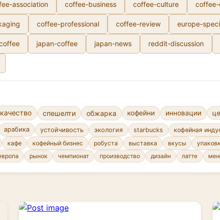
fee-association
coffee-business
coffee-culture
coffee
kaging
coffee-professional
coffee-review
europe-speci
-coffee
japan-coffee
japan-news
reddit-discussion
качество
спешелти
обжарка
кофейни
инновации
ц
арабика
устойчивость
экология
starbucks
кофейная инду
кафе
кофейный бизнес
робуста
выставка
вкусы
упаков
европа
рынок
чемпионат
производство
дизайн
латте
ме