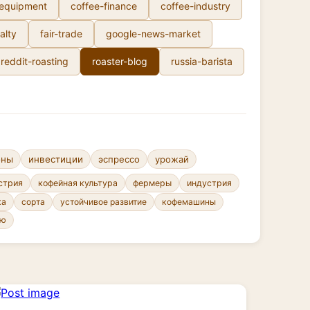
-equipment
coffee-finance
coffee-industry
alty
fair-trade
google-news-market
reddit-roasting
roaster-blog
russia-barista
ены
инвестиции
эспрессо
урожай
стрия
кофейная культура
фермеры
индустрия
сорта
устойчивое развитие
кофемашины
ка
ню