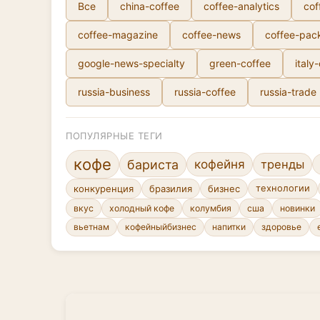
Все
china-coffee
coffee-analytics
cof
coffee-magazine
coffee-news
coffee-pac
google-news-specialty
green-coffee
italy
russia-business
russia-coffee
russia-trade
ПОПУЛЯРНЫЕ ТЕГИ
кофе
кофейня
бариста
тренды
конкуренция
бразилия
бизнес
технологии
вкус
холодный кофе
колумбия
сша
новинки
вьетнам
кофейныйбизнес
напитки
здоровье