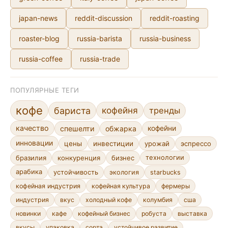
japan-news
reddit-discussion
reddit-roasting
roaster-blog
russia-barista
russia-business
russia-coffee
russia-trade
ПОПУЛЯРНЫЕ ТЕГИ
кофе
кофейня
бариста
тренды
качество
спешелти
обжарка
кофейни
инновации
цены
инвестиции
урожай
эспрессо
бразилия
конкуренция
бизнес
технологии
арабика
устойчивость
экология
starbucks
кофейная индустрия
кофейная культура
фермеры
индустрия
вкус
холодный кофе
колумбия
сша
новинки
кафе
кофейный бизнес
робуста
выставка
сорта
устойчивое развитие
вкусы
упаковка