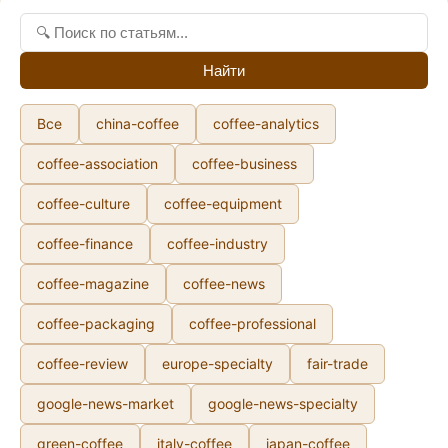
Найти
Все
china-coffee
coffee-analytics
coffee-association
coffee-business
coffee-culture
coffee-equipment
coffee-finance
coffee-industry
coffee-magazine
coffee-news
coffee-packaging
coffee-professional
coffee-review
europe-specialty
fair-trade
google-news-market
google-news-specialty
green-coffee
italy-coffee
japan-coffee