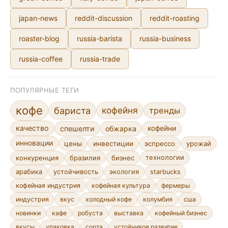
japan-news
reddit-discussion
reddit-roasting
roaster-blog
russia-barista
russia-business
russia-coffee
russia-trade
ПОПУЛЯРНЫЕ ТЕГИ
кофе
кофейня
бариста
тренды
качество
спешелти
обжарка
кофейни
инновации
цены
инвестиции
эспрессо
урожай
конкуренция
бразилия
бизнес
технологии
арабика
устойчивость
экология
starbucks
кофейная индустрия
кофейная культура
фермеры
индустрия
вкус
холодный кофе
колумбия
сша
новинки
кафе
робуста
выставка
кофейный бизнес
сорта
устойчивое развитие
вкусы
упаковка