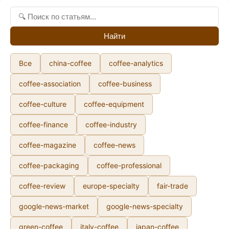
Найти
Все
china-coffee
coffee-analytics
coffee-association
coffee-business
coffee-culture
coffee-equipment
coffee-finance
coffee-industry
coffee-magazine
coffee-news
coffee-packaging
coffee-professional
coffee-review
europe-specialty
fair-trade
google-news-market
google-news-specialty
green-coffee
italy-coffee
japan-coffee