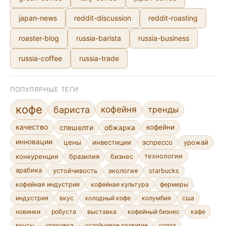
japan-news
reddit-discussion
reddit-roasting
roaster-blog
russia-barista
russia-business
russia-coffee
russia-trade
ПОПУЛЯРНЫЕ ТЕГИ
кофе
кофейня
бариста
тренды
качество
спешелти
обжарка
кофейни
инновации
цены
инвестиции
эспрессо
урожай
конкуренция
бразилия
бизнес
технологии
арабика
устойчивость
экология
starbucks
кофейная индустрия
кофейная культура
фермеры
индустрия
вкус
холодный кофе
колумбия
сша
новинки
робуста
выставка
кофейный бизнес
кафе
устойчивое развитие
сорта
вкусы
упаковка