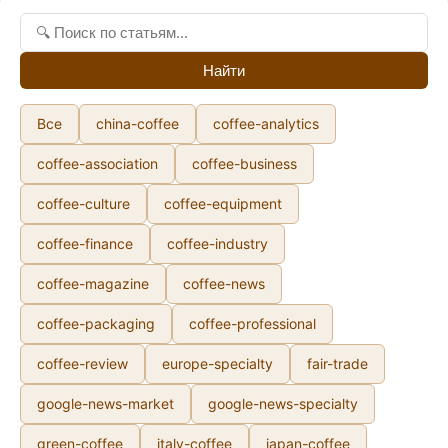
Найти
Все
china-coffee
coffee-analytics
coffee-association
coffee-business
coffee-culture
coffee-equipment
coffee-finance
coffee-industry
coffee-magazine
coffee-news
coffee-packaging
coffee-professional
coffee-review
europe-specialty
fair-trade
google-news-market
google-news-specialty
green-coffee
italy-coffee
japan-coffee