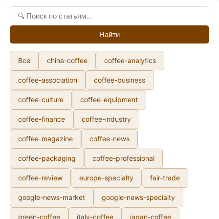
Найти
Все
china-coffee
coffee-analytics
coffee-association
coffee-business
coffee-culture
coffee-equipment
coffee-finance
coffee-industry
coffee-magazine
coffee-news
coffee-packaging
coffee-professional
coffee-review
europe-specialty
fair-trade
google-news-market
google-news-specialty
green-coffee
italy-coffee
japan-coffee