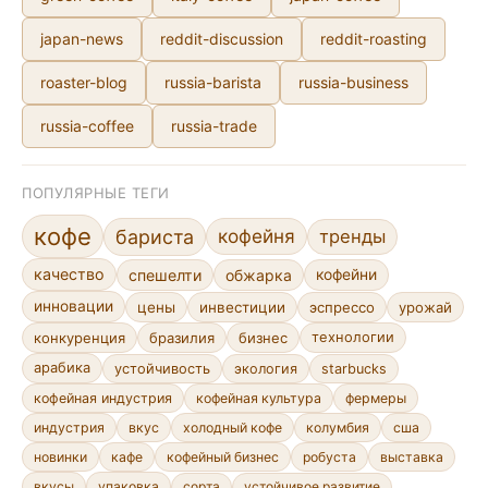
japan-news
reddit-discussion
reddit-roasting
roaster-blog
russia-barista
russia-business
russia-coffee
russia-trade
ПОПУЛЯРНЫЕ ТЕГИ
кофе
кофейня
бариста
тренды
качество
спешелти
обжарка
кофейни
инновации
цены
инвестиции
эспрессо
урожай
конкуренция
бразилия
бизнес
технологии
арабика
устойчивость
экология
starbucks
кофейная индустрия
кофейная культура
фермеры
индустрия
вкус
холодный кофе
колумбия
сша
новинки
кафе
кофейный бизнес
робуста
выставка
сорта
устойчивое развитие
вкусы
упаковка