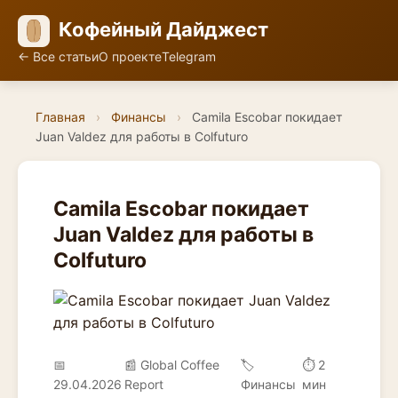
Кофейный Дайджест
← Все статьи
О проекте
Telegram
Главная
›
Финансы
›
Camila Escobar покидает
Juan Valdez для работы в Colfuturo
Camila Escobar покидает
Juan Valdez для работы в
Colfuturo
📅
📰 Global Coffee
🏷️
⏱ 2
29.04.2026
Report
Финансы
мин