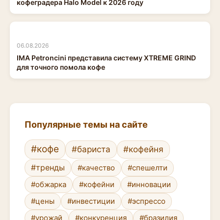
кофеградера Halo Model к 2026 году
06.08.2026
IMA Petroncini представила систему XTREME GRIND
для точного помола кофе
Популярные темы на сайте
#кофе
#бариста
#кофейня
#тренды
#качество
#спешелти
#обжарка
#кофейни
#инновации
#цены
#инвестиции
#эспрессо
#урожай
#конкуренция
#бразилия