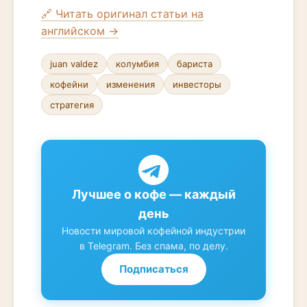
🔗 Читать оригинал статьи на
английском →
juan valdez
колумбия
бариста
кофейни
изменения
инвесторы
стратегия
Лучшее о кофе — каждый
день
Новости мировой кофейной индустрии
в Telegram. Без спама, по делу.
Подписаться