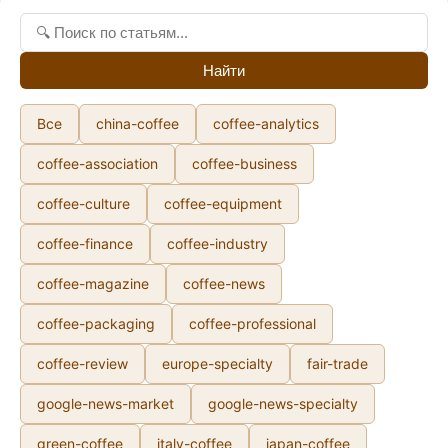
Найти
Все
china-coffee
coffee-analytics
coffee-association
coffee-business
coffee-culture
coffee-equipment
coffee-finance
coffee-industry
coffee-magazine
coffee-news
coffee-packaging
coffee-professional
coffee-review
europe-specialty
fair-trade
google-news-market
google-news-specialty
green-coffee
italy-coffee
japan-coffee