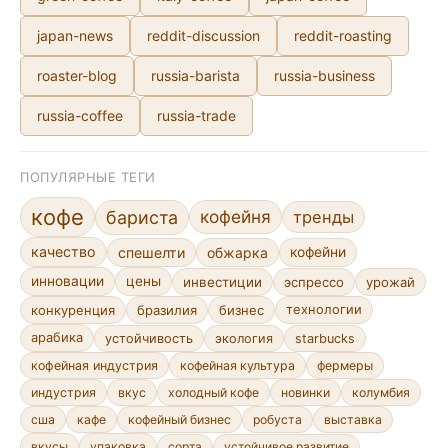
japan-news
reddit-discussion
reddit-roasting
roaster-blog
russia-barista
russia-business
russia-coffee
russia-trade
ПОПУЛЯРНЫЕ ТЕГИ
кофе
кофейня
бариста
тренды
качество
спешелти
обжарка
кофейни
инновации
цены
инвестиции
эспрессо
урожай
конкуренция
бразилия
бизнес
технологии
арабика
устойчивость
экология
starbucks
кофейная индустрия
кофейная культура
фермеры
индустрия
вкус
холодный кофе
новинки
колумбия
сша
кафе
кофейный бизнес
робуста
выставка
сорта
устойчивое развитие
вкусы
упаковка