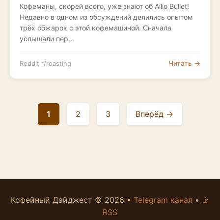
Кофеманы, скорей всего, уже знают об Ailio Bullet!
Недавно в одном из обсуждений делились опытом
трёх обжарок с этой кофемашиной. Сначала
услышали пер...
Читать →
Reddit r/roasting
1
2
3
Вперёд →
Кофейный Дайджест © 2026 •
Telegram канал
•
📡
RSS