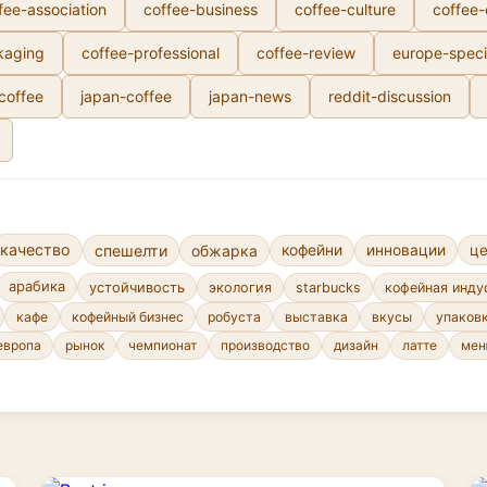
fee-association
coffee-business
coffee-culture
coffee
kaging
coffee-professional
coffee-review
europe-speci
-coffee
japan-coffee
japan-news
reddit-discussion
качество
спешелти
обжарка
кофейни
инновации
ц
арабика
устойчивость
экология
starbucks
кофейная инду
кафе
кофейный бизнес
робуста
выставка
вкусы
упаков
европа
рынок
чемпионат
производство
дизайн
латте
ме