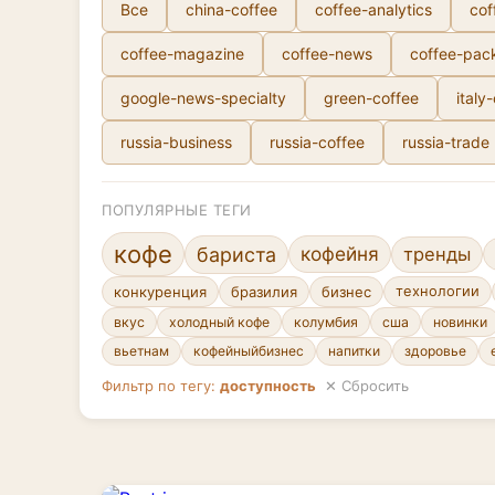
Все
china-coffee
coffee-analytics
cof
coffee-magazine
coffee-news
coffee-pac
google-news-specialty
green-coffee
italy
russia-business
russia-coffee
russia-trade
ПОПУЛЯРНЫЕ ТЕГИ
кофе
кофейня
бариста
тренды
конкуренция
бразилия
бизнес
технологии
вкус
холодный кофе
колумбия
сша
новинки
вьетнам
кофейныйбизнес
напитки
здоровье
Фильтр по тегу:
доступность
✕ Сбросить