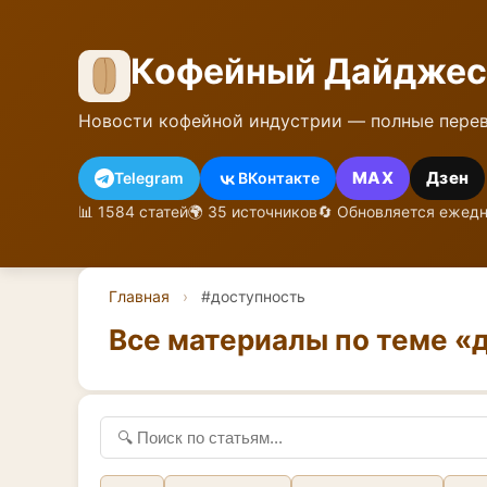
Кофейный Дайджес
Новости кофейной индустрии — полные перев
MAX
Дзен
Telegram
ВКонтакте
📊 1584 статей
🌍 35 источников
🔄 Обновляется ежед
Главная
›
#доступность
Все материалы по теме «