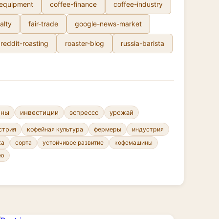
-equipment
coffee-finance
coffee-industry
alty
fair-trade
google-news-market
reddit-roasting
roaster-blog
russia-barista
ены
инвестиции
эспрессо
урожай
стрия
кофейная культура
фермеры
индустрия
сорта
устойчивое развитие
кофемашины
ка
ню