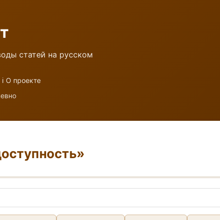
т
оды статей на русском
ℹ️ О проекте
невно
доступность»