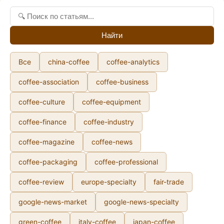
Найти
Все
china-coffee
coffee-analytics
coffee-association
coffee-business
coffee-culture
coffee-equipment
coffee-finance
coffee-industry
coffee-magazine
coffee-news
coffee-packaging
coffee-professional
coffee-review
europe-specialty
fair-trade
google-news-market
google-news-specialty
green-coffee
italy-coffee
japan-coffee