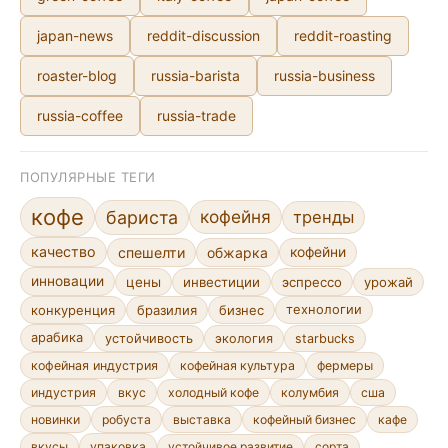
japan-news
reddit-discussion
reddit-roasting
roaster-blog
russia-barista
russia-business
russia-coffee
russia-trade
ПОПУЛЯРНЫЕ ТЕГИ
кофе
кофейня
бариста
тренды
качество
спешелти
обжарка
кофейни
инновации
цены
инвестиции
эспрессо
урожай
конкуренция
бразилия
бизнес
технологии
арабика
устойчивость
экология
starbucks
кофейная индустрия
кофейная культура
фермеры
индустрия
вкус
холодный кофе
колумбия
сша
новинки
робуста
выставка
кофейный бизнес
кафе
устойчивое развитие
сорта
вкусы
упаковка