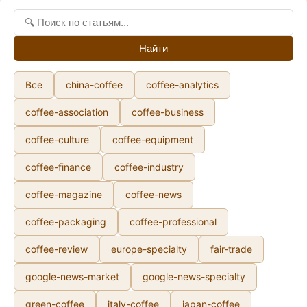
Найти
Все
china-coffee
coffee-analytics
coffee-association
coffee-business
coffee-culture
coffee-equipment
coffee-finance
coffee-industry
coffee-magazine
coffee-news
coffee-packaging
coffee-professional
coffee-review
europe-specialty
fair-trade
google-news-market
google-news-specialty
green-coffee
italy-coffee
japan-coffee