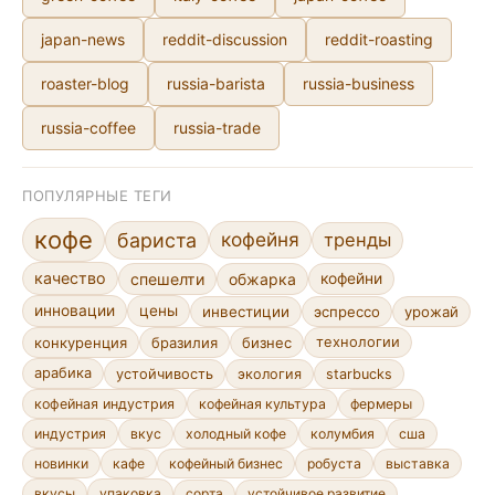
japan-news
reddit-discussion
reddit-roasting
roaster-blog
russia-barista
russia-business
russia-coffee
russia-trade
ПОПУЛЯРНЫЕ ТЕГИ
кофе
кофейня
бариста
тренды
качество
спешелти
обжарка
кофейни
инновации
цены
инвестиции
эспрессо
урожай
конкуренция
бразилия
бизнес
технологии
арабика
устойчивость
экология
starbucks
кофейная индустрия
кофейная культура
фермеры
индустрия
вкус
холодный кофе
колумбия
сша
новинки
кафе
кофейный бизнес
робуста
выставка
сорта
устойчивое развитие
вкусы
упаковка