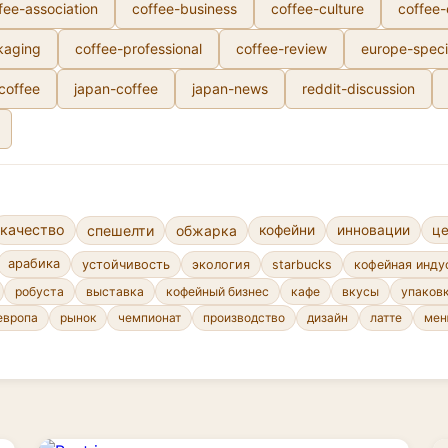
fee-association
coffee-business
coffee-culture
coffee
kaging
coffee-professional
coffee-review
europe-speci
-coffee
japan-coffee
japan-news
reddit-discussion
качество
спешелти
обжарка
кофейни
инновации
ц
арабика
устойчивость
экология
starbucks
кофейная инду
робуста
выставка
кофейный бизнес
кафе
вкусы
упаков
европа
рынок
чемпионат
производство
дизайн
латте
ме