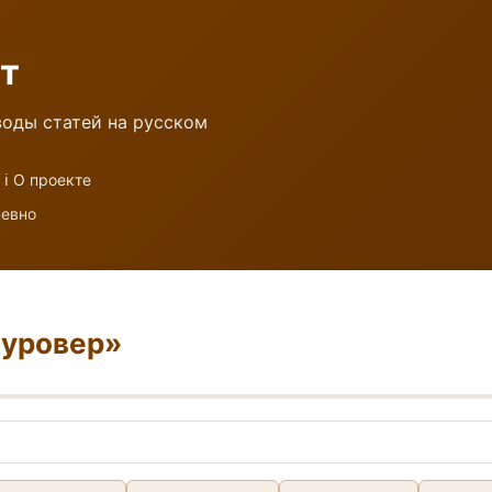
т
оды статей на русском
ℹ️ О проекте
невно
пуровер»