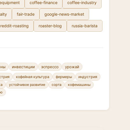
-equipment
coffee-finance
coffee-industry
alty
fair-trade
google-news-market
reddit-roasting
roaster-blog
russia-barista
ены
инвестиции
эспрессо
урожай
стрия
кофейная культура
фермеры
индустрия
устойчивое развитие
сорта
кофемашины
ка
ню