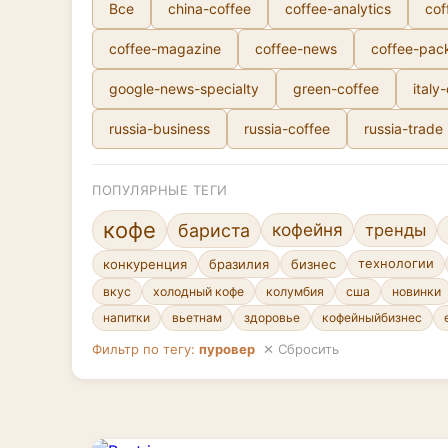
Все
china-coffee
coffee-analytics
cof
coffee-magazine
coffee-news
coffee-pac
google-news-specialty
green-coffee
italy
russia-business
russia-coffee
russia-trade
ПОПУЛЯРНЫЕ ТЕГИ
кофе
кофейня
бариста
тренды
конкуренция
бразилия
бизнес
технологии
вкус
холодный кофе
колумбия
сша
новинки
напитки
вьетнам
здоровье
кофейныйбизнес
Фильтр по тегу:
пуровер
✕ Сбросить