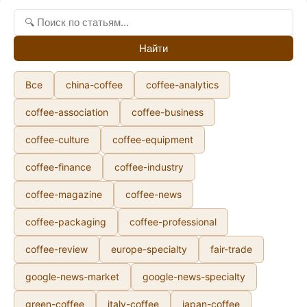
Найти
Все
china-coffee
coffee-analytics
coffee-association
coffee-business
coffee-culture
coffee-equipment
coffee-finance
coffee-industry
coffee-magazine
coffee-news
coffee-packaging
coffee-professional
coffee-review
europe-specialty
fair-trade
google-news-market
google-news-specialty
green-coffee
italy-coffee
japan-coffee