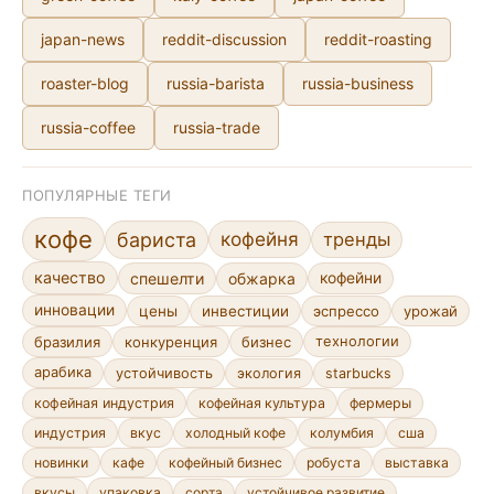
japan-news
reddit-discussion
reddit-roasting
roaster-blog
russia-barista
russia-business
russia-coffee
russia-trade
ПОПУЛЯРНЫЕ ТЕГИ
кофе
кофейня
бариста
тренды
качество
спешелти
обжарка
кофейни
инновации
цены
инвестиции
эспрессо
урожай
бразилия
конкуренция
бизнес
технологии
арабика
устойчивость
экология
starbucks
кофейная индустрия
кофейная культура
фермеры
индустрия
вкус
холодный кофе
колумбия
сша
новинки
кафе
кофейный бизнес
робуста
выставка
сорта
устойчивое развитие
вкусы
упаковка