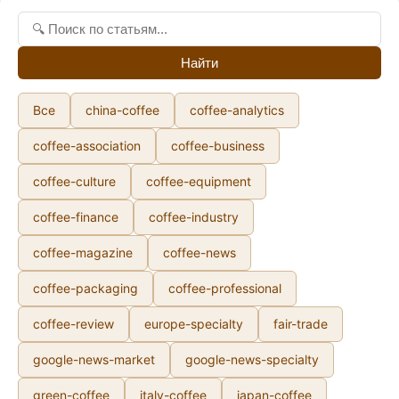
Найти
Все
china-coffee
coffee-analytics
coffee-association
coffee-business
coffee-culture
coffee-equipment
coffee-finance
coffee-industry
coffee-magazine
coffee-news
coffee-packaging
coffee-professional
coffee-review
europe-specialty
fair-trade
google-news-market
google-news-specialty
green-coffee
italy-coffee
japan-coffee