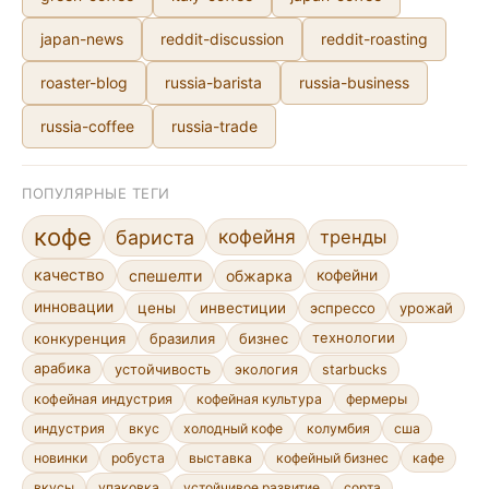
japan-news
reddit-discussion
reddit-roasting
roaster-blog
russia-barista
russia-business
russia-coffee
russia-trade
ПОПУЛЯРНЫЕ ТЕГИ
кофе
кофейня
бариста
тренды
качество
спешелти
обжарка
кофейни
инновации
цены
инвестиции
эспрессо
урожай
конкуренция
бразилия
бизнес
технологии
арабика
устойчивость
экология
starbucks
кофейная индустрия
кофейная культура
фермеры
индустрия
вкус
холодный кофе
колумбия
сша
новинки
робуста
выставка
кофейный бизнес
кафе
устойчивое развитие
сорта
вкусы
упаковка