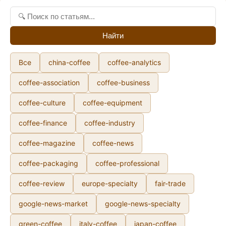
Найти
Все
china-coffee
coffee-analytics
coffee-association
coffee-business
coffee-culture
coffee-equipment
coffee-finance
coffee-industry
coffee-magazine
coffee-news
coffee-packaging
coffee-professional
coffee-review
europe-specialty
fair-trade
google-news-market
google-news-specialty
green-coffee
italy-coffee
japan-coffee