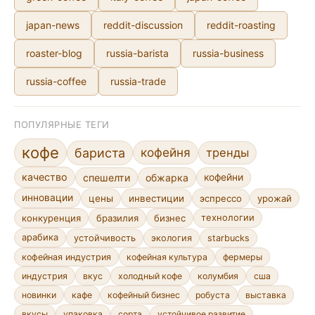
japan-news
reddit-discussion
reddit-roasting
roaster-blog
russia-barista
russia-business
russia-coffee
russia-trade
ПОПУЛЯРНЫЕ ТЕГИ
кофе
кофейня
бариста
тренды
качество
спешелти
обжарка
кофейни
инновации
цены
инвестиции
эспрессо
урожай
конкуренция
бразилия
бизнес
технологии
арабика
устойчивость
экология
starbucks
кофейная индустрия
кофейная культура
фермеры
индустрия
вкус
холодный кофе
колумбия
сша
новинки
кафе
кофейный бизнес
робуста
выставка
сорта
устойчивое развитие
вкусы
упаковка