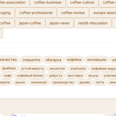
fee-association
coffee-business
coffee-culture
coffee
kaging
coffee-professional
coffee-review
europe-speci
-coffee
japan-coffee
japan-news
reddit-discussion
качество
спешелти
обжарка
кофейни
инновации
ц
арабика
устойчивость
экология
starbucks
кофейная инду
кафе
кофейный бизнес
робуста
выставка
вкусы
упаков
европа
рынок
чемпионат
производство
дизайн
латте
ме