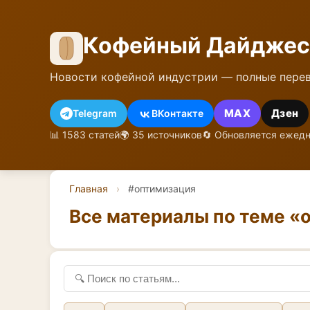
Кофейный Дайджес
Новости кофейной индустрии — полные перев
MAX
Дзен
Telegram
ВКонтакте
📊 1583 статей
🌍 35 источников
🔄 Обновляется ежед
Главная
›
#оптимизация
Все материалы по теме «