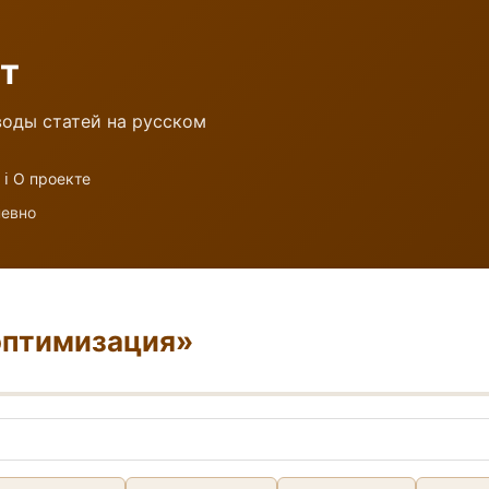
т
оды статей на русском
ℹ️ О проекте
невно
оптимизация»