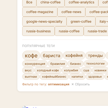
Все
china-coffee
coffee-analytics
cof
coffee-magazine
coffee-news
coffee-pac
google-news-specialty
green-coffee
italy
russia-business
russia-coffee
russia-trade
ПОПУЛЯРНЫЕ ТЕГИ
кофе
кофейня
бариста
тренды
конкуренция
бразилия
бизнес
технологии
вкус
холодный кофе
колумбия
сша
новинки
вьетнам
кофейныйбизнес
напитки
здоровье
Фильтр по тегу:
оптимизация
✕ Сбросить