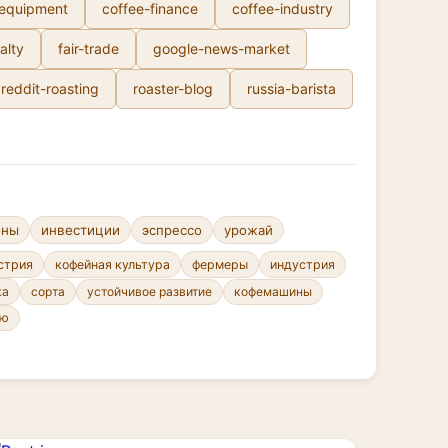
-equipment
coffee-finance
coffee-industry
alty
fair-trade
google-news-market
reddit-roasting
roaster-blog
russia-barista
ены
инвестиции
эспрессо
урожай
стрия
кофейная культура
фермеры
индустрия
сорта
устойчивое развитие
кофемашины
ка
ню