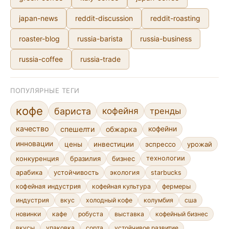
japan-news
reddit-discussion
reddit-roasting
roaster-blog
russia-barista
russia-business
russia-coffee
russia-trade
ПОПУЛЯРНЫЕ ТЕГИ
кофе
кофейня
бариста
тренды
качество
спешелти
обжарка
кофейни
инновации
цены
инвестиции
эспрессо
урожай
конкуренция
бразилия
бизнес
технологии
арабика
устойчивость
экология
starbucks
кофейная индустрия
кофейная культура
фермеры
индустрия
вкус
холодный кофе
колумбия
сша
новинки
кафе
робуста
выставка
кофейный бизнес
сорта
устойчивое развитие
вкусы
упаковка