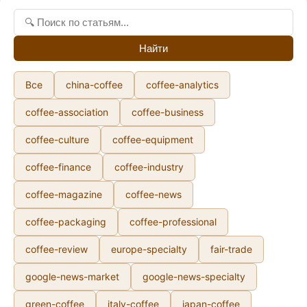
Найти
Все
china-coffee
coffee-analytics
coffee-association
coffee-business
coffee-culture
coffee-equipment
coffee-finance
coffee-industry
coffee-magazine
coffee-news
coffee-packaging
coffee-professional
coffee-review
europe-specialty
fair-trade
google-news-market
google-news-specialty
green-coffee
italy-coffee
japan-coffee