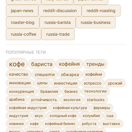
japan-news
reddit-discussion
reddit-roasting
roaster-blog
russia-barista
russia-business
russia-coffee
russia-trade
ПОПУЛЯРНЫЕ ТЕГИ
кофе
кофейня
бариста
тренды
качество
спешелти
обжарка
кофейни
инновации
цены
инвестиции
эспрессо
урожай
конкуренция
бразилия
бизнес
технологии
арабика
устойчивость
экология
starbucks
кофейная индустрия
кофейная культура
фермеры
индустрия
вкус
холодный кофе
колумбия
сша
новинки
кафе
кофейный бизнес
робуста
выставка
сорта
устойчивое развитие
вкусы
упаковка