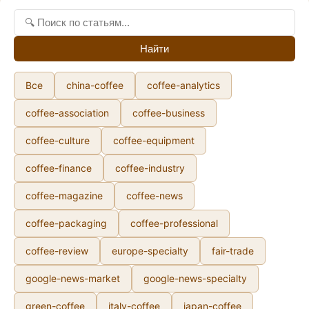
Найти
Все
china-coffee
coffee-analytics
coffee-association
coffee-business
coffee-culture
coffee-equipment
coffee-finance
coffee-industry
coffee-magazine
coffee-news
coffee-packaging
coffee-professional
coffee-review
europe-specialty
fair-trade
google-news-market
google-news-specialty
green-coffee
italy-coffee
japan-coffee