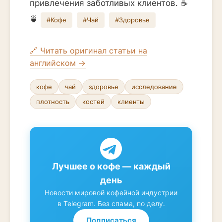
привлечения заботливых клиентов. ☕️
🍵
#Кофе
#Чай
#Здоровье
🔗 Читать оригинал статьи на
английском →
кофе
чай
здоровье
исследование
плотность
костей
клиенты
Лучшее о кофе — каждый
день
Новости мировой кофейной индустрии
в Telegram. Без спама, по делу.
Подписаться