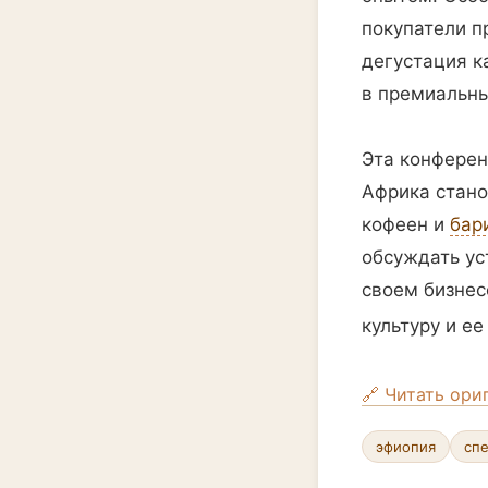
покупатели п
дегустация к
в премиальны
Эта конферен
Африка стано
кофеен и
бар
обсуждать ус
своем бизнес
культуру и ее
🔗 Читать ори
эфиопия
сп