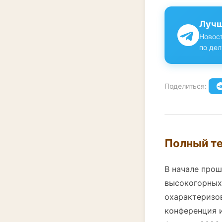
Лучш
Новост
по дел
Поделиться:
Полный те
В начале про
высокогорных
охарактеризо
конференция и