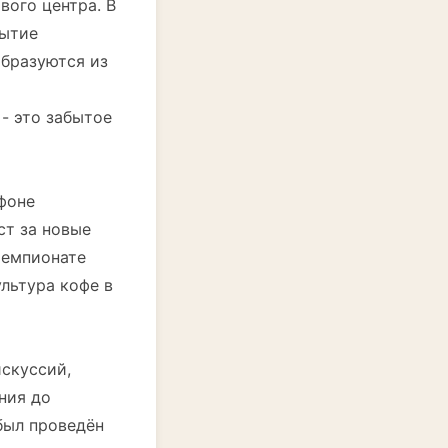
ого центра. В
бытие
образуются из
- это забытое
фоне
ст за новые
чемпионате
ультура кофе в
скуссий,
ния до
был проведён