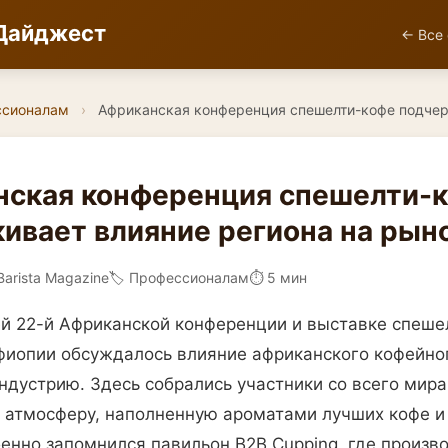
Дайджест
← Все 
ссионалам
›
Африканская конференция спешелти-кофе подче
нская конференция спешелти-
ивает влияние региона на рын
Barista Magazine
🏷️ Профессионалам
⏱ 5 мин
 22-й Африканской конференции и выставке спеше
фиопии обсуждалось влияние африканского кофейног
ндустрию. Здесь собрались участники со всего мира
в атмосферу, наполненную ароматами лучших кофе и
енно запомнился павильон B2B Cupping, где произв