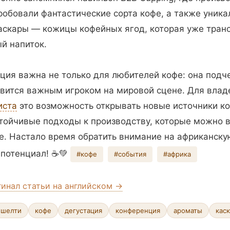
робовали фантастические сорта кофе, а также уника
аскары — кожицы кофейных ягод, которая уже тран
й напиток.
ция важна не только для любителей кофе: она подче
вится важным игроком на мировой сцене. Для влад
иста
это возможность открывать новые источники ко
тойчивые подходы к производству, которые можно в
е. Настало время обратить внимание на африканск
 потенциал! ☕️💚
#кофе
#события
#африка
гинал статьи на английском →
ешелти
кофе
дегустация
конференция
ароматы
кас