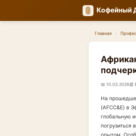
Кофейный 
Главная
›
Профе
Африка
подчерк
📅 10.03.2026
📰 
На прошедшей
(AFCC&E) в Э
глобальную и
погрузиться 
опытом. Особ