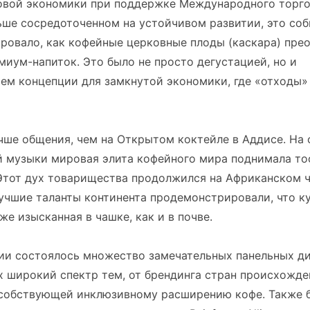
овой экономики при поддержке Международного торгов
ьше сосредоточенном на устойчивом развитии, это со
ровало, как кофейные церковные плоды (каскара) пре
миум-напиток. Это было не просто дегустацией, но и
м концепции для замкнутой экономики, где «отходы» 
чше общения, чем на Открытом коктейле в Аддисе. На 
й музыки мировая элита кофейного мира поднимала то
 Этот дух товарищества продолжился на Африканском 
лучшие таланты континента продемонстрировали, что к
же изысканная в чашке, как и в почве.
ии состоялось множество замечательных панельных ди
 широкий спектр тем, от брендинга стран происхожде
особствующей инклюзивному расширению кофе. Также 