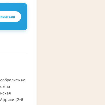
исаться
 собрались на
можно
анская
 Африки (2-6