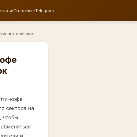
статьи
О проекте
Telegram
ркивает влияние…
кофе
ок
лти-кофе
о сектора на
, чтобы
 обменяться
одители и