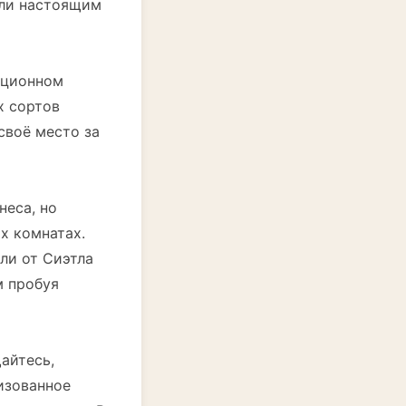
али настоящим
нционном
х сортов
своё место за
неса, но
х комнатах.
ли от Сиэтла
м пробуя
айтесь,
изованное