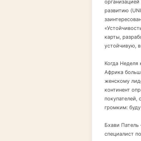
организацией
развитию (UNI
заинтересова
«Устойчивость
карты, разраб
устойчивую, 
Когда Неделя 
Африка больше
женскому лид
континент оп
покупателей,
громким: буду
Бхави Патель 
специалист по