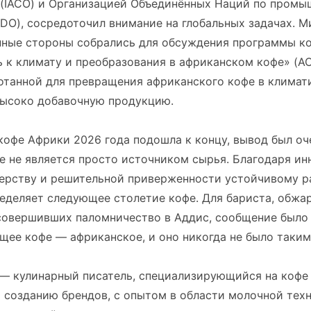
 (IACO) и Организацией Объединённых Наций по пром
DO), сосредоточил внимание на глобальных задачах. 
нные стороны собрались для обсуждения программы к
 к климату и преобразования в африканском кофе» (A
отанной для превращения африканского кофе в климат
высоко добавочную продукцию.
кофе Африки 2026 года подошла к концу, вывод был оч
 не является просто источником сырья. Благодаря ин
ерству и решительной приверженности устойчивому р
ределяет следующее столетие кофе. Для бариста, обжа
 совершивших паломничество в Аддис, сообщение было
щее кофе — африканское, и оно никогда не было таким
— кулинарный писатель, специализирующийся на кофе 
 созданию брендов, с опытом в области молочной тех