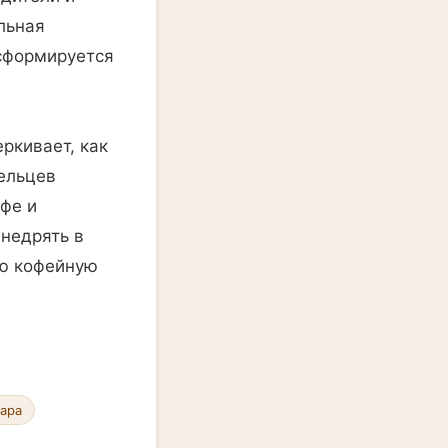
льная
сформируется
ркивает, как
ельцев
фе и
недрять в
ую кофейную
кара