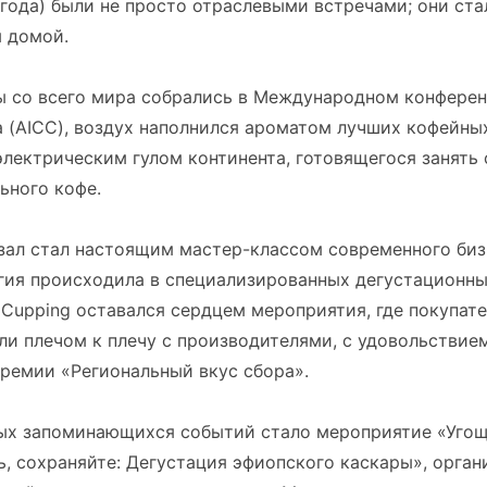
года) были не просто отраслевыми встречами; они ст
 домой.
ты со всего мира собрались в Международном конфере
 (AICC), воздух наполнился ароматом лучших кофейны
электрическим гулом континента, готовящегося занять 
ьного кофе.
зал стал настоящим мастер-классом современного биз
гия происходила в специализированных дегустационны
Cupping оставался сердцем мероприятия, где покупате
ли плечом к плечу с производителями, с удовольствие
ремии «Региональный вкус сбора».
ых запоминающихся событий стало мероприятие «Угощ
, сохраняйте: Дегустация эфиопского каскары», орган