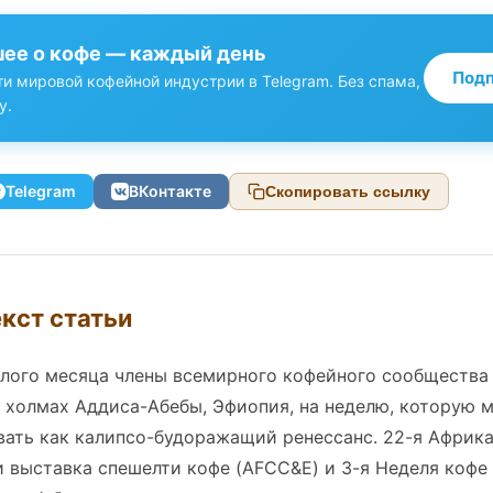
ее о кофе — каждый день
Подп
и мировой кофейной индустрии в Telegram. Без спама,
у.
Telegram
ВКонтакте
Скопировать ссылку
кст статьи
шлого месяца члены всемирного кофейного сообщества
 холмах Аддиса-Абебы, Эфиопия, на неделю, которую 
вать как калипсо-будоражащий ренессанс. 22-я Африк
 выставка спешелти кофе (AFCC&E) и 3-я Неделя кофе