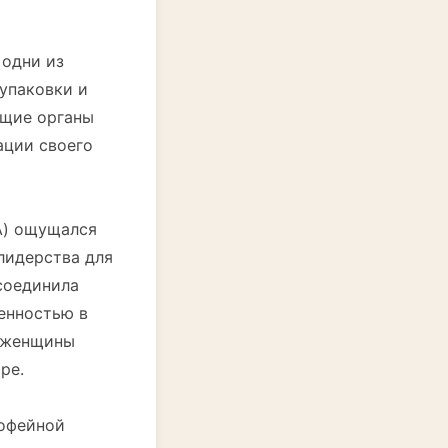
 одни из
упаковки и
ющие органы
ации своего
A) ощущался
лидерства для
соединила
енностью в
й женщины
ре.
кофейной