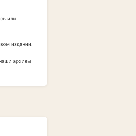
ись или
овом издании.
 наши архивы