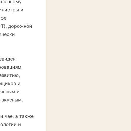
ышленному
Министры и
офе
CT), дорожной
ически
евиден:
новациям,
азвитию,
рщиков и
 ясным и
 вкусным.
и чае, а также
нологии и