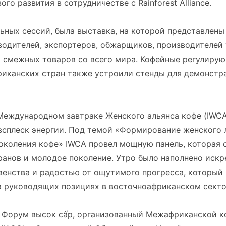
го развития в сотрудничестве с Rainforest Alliance.
ных сессий, была выставка, на которой представлены
водителей, экспортеров, обжарщиков, производителей 
х смежных товаров со всего мира. Кофейные регулиру
риканских стран также устроили стенды для демонстр
 Международном завтраке Женского альянса кофе (IWC
всплеск энергии. Под темой «Формирование женского 
околения кофе» IWCA провел мощную панель, которая 
ранов и молодое поколение. Утро было наполнено искр
венства и радостью от ощутимого прогресса, которы
а руководящих позициях в восточноафриканском секто
 Форум высок cấp, организованный Межафриканской 