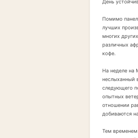
День устойчиво
Помимо панель
лучших произ
многих други
различных аф
кофе.
На неделе на
неслыханный 
следующего п
опытных вете
отношении ра
добиваются н
Тем временем