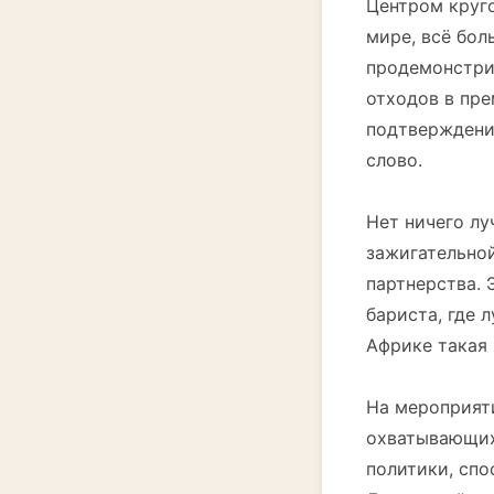
Центром круг
мире, всё бол
продемонстри
отходов в пре
подтверждение
слово.
Нет ничего лу
зажигательно
партнерства.
бариста, где 
Африке такая 
На мероприят
охватывающих
политики, сп