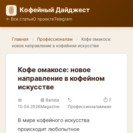
Кофейный Дайджест
← Все статьи
О проекте
Telegram
Главная
›
Профессионалам
›
Кофе омакосе:
новое направление в кофейном искусстве
Кофе омакосе: новое
направление в кофейном
искусстве
📅
📰 Barista
🏷️
⏱ 7
10.04.2026
Magazine
Профессионалам
мин
В мире кофейного искусства
происходит любопытное