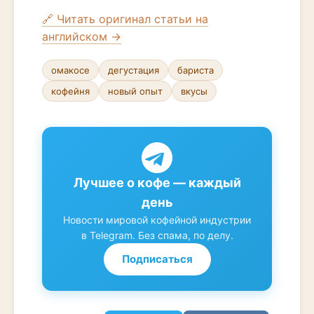
🔗 Читать оригинал статьи на
английском →
омакосе
дегустация
бариста
кофейня
новый опыт
вкусы
Лучшее о кофе — каждый
день
Новости мировой кофейной индустрии
в Telegram. Без спама, по делу.
Подписаться