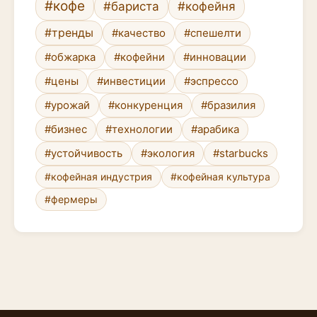
#кофе
#бариста
#кофейня
#тренды
#качество
#спешелти
#обжарка
#кофейни
#инновации
#цены
#инвестиции
#эспрессо
#урожай
#конкуренция
#бразилия
#бизнес
#технологии
#арабика
#устойчивость
#экология
#starbucks
#кофейная индустрия
#кофейная культура
#фермеры