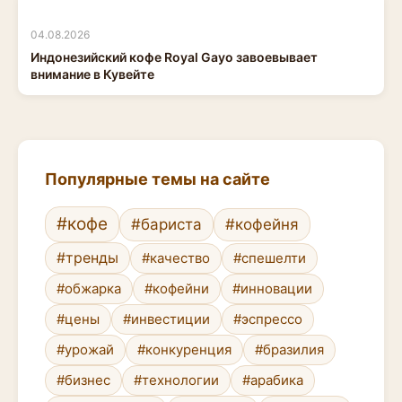
04.08.2026
Индонезийский кофе Royal Gayo завоевывает
внимание в Кувейте
Популярные темы на сайте
#кофе
#бариста
#кофейня
#тренды
#качество
#спешелти
#обжарка
#кофейни
#инновации
#цены
#инвестиции
#эспрессо
#урожай
#конкуренция
#бразилия
#бизнес
#технологии
#арабика