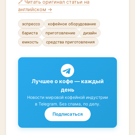
🔗 Читать оригинал статьи на
английском →
эспрессо
кофейное оборудование
бариста
приготовление
дизайн
емкость
средства приготовления
Лучшее о кофе — каждый
день
Новости мировой кофейной индустрии
в Telegram. Без спама, по делу.
Подписаться