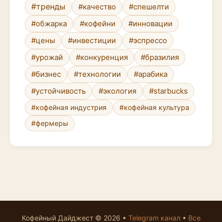
#тренды
#качество
#спешелти
#обжарка
#кофейни
#инновации
#цены
#инвестиции
#эспрессо
#урожай
#конкуренция
#бразилия
#бизнес
#технологии
#арабика
#устойчивость
#экология
#starbucks
#кофейная индустрия
#кофейная культура
#фермеры
Кофейный Дайджест © 2026 •
Telegram канал
•
Все