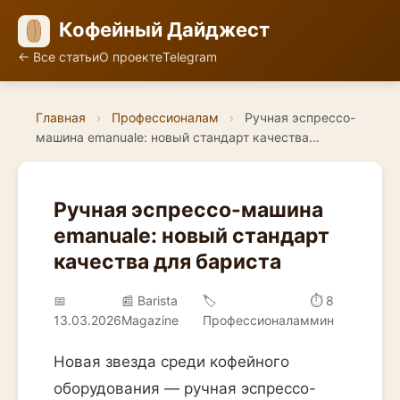
Кофейный Дайджест
← Все статьи
О проекте
Telegram
Главная
›
Профессионалам
›
Ручная эспрессо-
машина emanuale: новый стандарт качества…
Ручная эспрессо-машина
emanuale: новый стандарт
качества для бариста
📅
📰 Barista
🏷️
⏱ 8
13.03.2026
Magazine
Профессионалам
мин
Новая звезда среди кофейного
оборудования — ручная эспрессо-