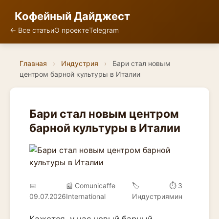
Кофейный Дайджест
← Все статьи
О проекте
Telegram
Главная
›
Индустрия
›
Бари стал новым
центром барной культуры в Италии
Бари стал новым центром
барной культуры в Италии
📅
📰 Comunicaffe
🏷️
⏱ 3
09.07.2026
International
Индустрия
мин