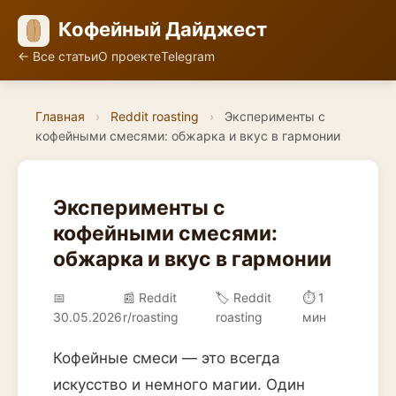
Кофейный Дайджест
← Все статьи
О проекте
Telegram
Главная
›
Reddit roasting
›
Эксперименты с
кофейными смесями: обжарка и вкус в гармонии
Эксперименты с
кофейными смесями:
обжарка и вкус в гармонии
📅
📰 Reddit
🏷️ Reddit
⏱ 1
30.05.2026
r/roasting
roasting
мин
Кофейные смеси — это всегда
искусство и немного магии. Один