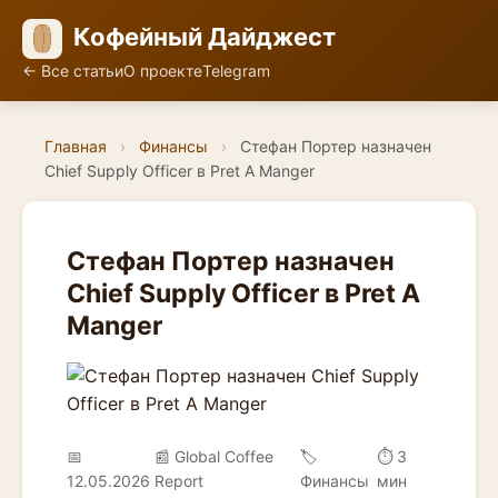
Кофейный Дайджест
← Все статьи
О проекте
Telegram
Главная
›
Финансы
›
Стефан Портер назначен
Chief Supply Officer в Pret A Manger
Стефан Портер назначен
Chief Supply Officer в Pret A
Manger
📅
📰 Global Coffee
🏷️
⏱ 3
12.05.2026
Report
Финансы
мин