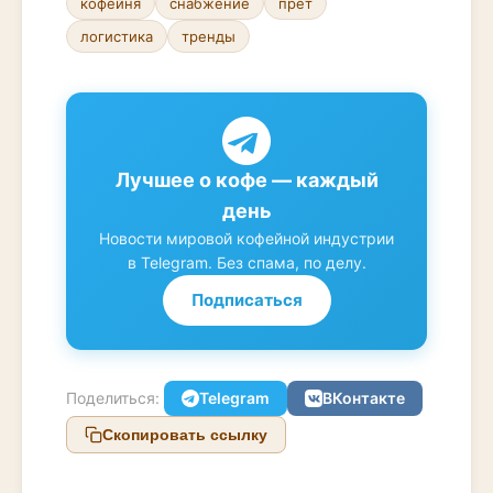
кофейня
снабжение
прет
логистика
тренды
Лучшее о кофе — каждый
день
Новости мировой кофейной индустрии
в Telegram. Без спама, по делу.
Подписаться
Поделиться:
Telegram
ВКонтакте
Скопировать ссылку