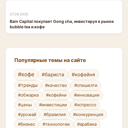
07.08.2026
Bain Capital покупает Gong cha, инвестируя в рынок
bubble tea и кофе
Популярные темы на сайте
#кофе
#бариста
#кофейня
#тренды
#качество
#спешелти
#обжарка
#кофейни
#инновации
#цены
#инвестиции
#эспрессо
#урожай
#бразилия
#конкуренция
#бизнес
#технологии
#арабика