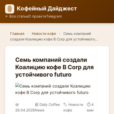
Кофейный Дайджест
← Все статьи
О проекте
Telegram
Главная
›
Новости кофе
›
Семь компаний
создали Коалицию кофе B Corp для устойчивого…
Семь компаний создали
Коалицию кофе B Corp для
устойчивого futuro
📅
📰 Daily Coffee
🏷️ Новости
⏱ 4
29.04.2026
News
кофе
мин