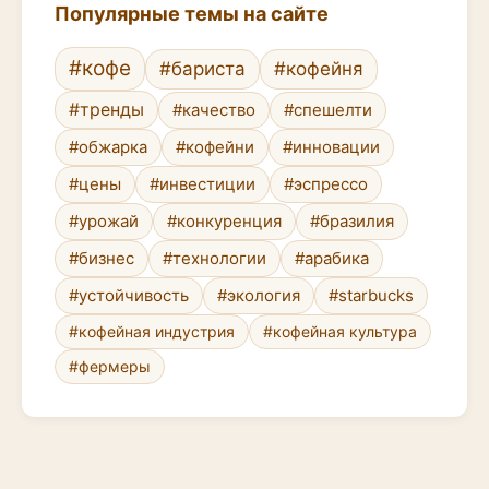
Популярные темы на сайте
#кофе
#бариста
#кофейня
#тренды
#качество
#спешелти
#обжарка
#кофейни
#инновации
#цены
#инвестиции
#эспрессо
#урожай
#конкуренция
#бразилия
#бизнес
#технологии
#арабика
#устойчивость
#экология
#starbucks
#кофейная индустрия
#кофейная культура
#фермеры