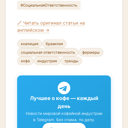
#СоциальнаяОтветственность
🔗 Читать оригинал статьи на
английском →
коалиция
бразилия
социальная ответственность
фермеры
кофе
индустрия
тренды
Лучшее о кофе — каждый
день
Новости мировой кофейной индустрии
в Telegram. Без спама, по делу.