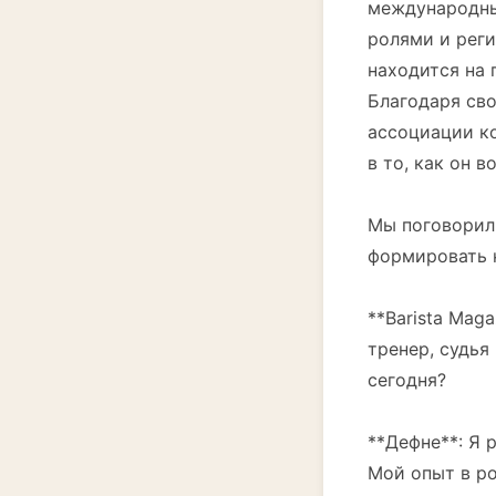
международны
ролями и реги
находится на 
Благодаря сво
ассоциации ко
в то, как он 
Мы поговорили
формировать 
**Barista Mag
тренер, судья
сегодня?
**Дефне**: Я 
Мой опыт в ро