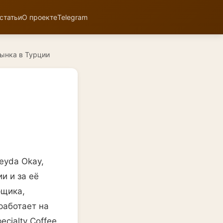
статьи
О проекте
Telegram
рынка в Турции
eyda Okay,
и и за её
рщика,
работает на
cialty Coffee