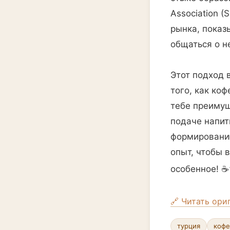
Association 
рынка, показ
общаться о н
Этот подход 
того, как ко
тебе преимущ
подаче напит
формированию
опыт, чтобы 
особенное! ☕
🔗 Читать ори
турция
кофе