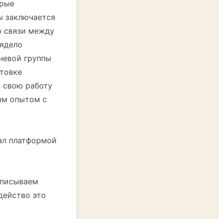
орые
ы заключается
ю связи между
лядело
невой группы
отовке
ю свою работу
ым опытом с
тал платформой
 описываем
действо это