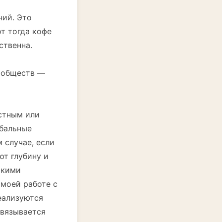
ний. Это
от тогда кофе
ственна.
сообществ —
естным или
обальные
 случае, если
ют глубину и
окими
 моей работе с
реализуются
авязывается