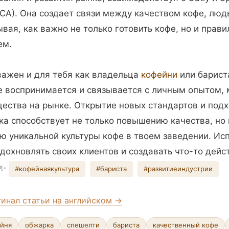
(SCA). Она создает связи между качеством кофе, люд
ывая, как важно не только готовить кофе, но и прави
ем.
важен и для тебя как владельца
кофейни
или барист
фе воспринимается и связывается с личным опытом,
ества на рынке. Открытие новых стандартов и подх
ка способствует не только повышению качества, но 
 уникальной культуры кофе в твоем заведении. Исп
вдохновлять своих клиентов и создавать что-то дейс
️✨
#кофейнаякультура
#бариста
#развитиеиндустрии
гинал статьи на английском →
йня
обжарка
спешелти
бариста
качественный кофе