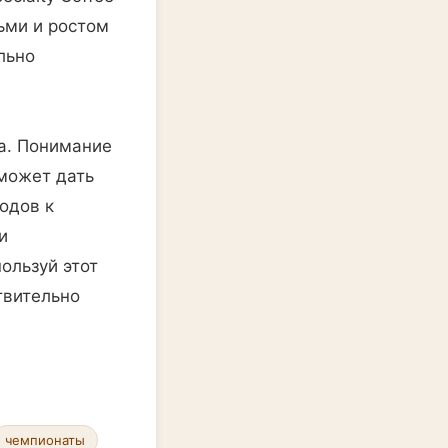
ьми и ростом
льно
а. Понимание
 может дать
одов к
и
ользуй этот
твительно
чемпионаты