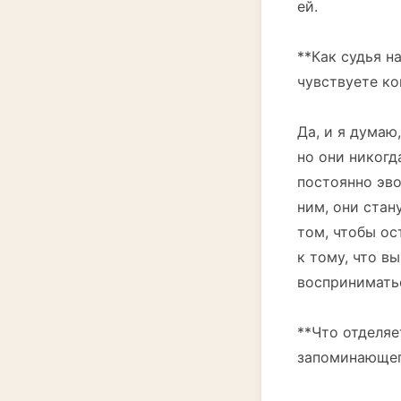
ей.
**Как судья н
чувствуете ко
Да, и я думаю
но они никогд
постоянно эво
ним, они стан
том, чтобы о
к тому, что в
воспринимать
**Что отделяе
запоминающег