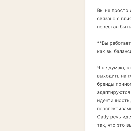
Вы не просто 
связано с вли
перестал быть 
**Вы работае
как вы баланс
Я не думаю, ч
выходить на г
бренды принос
адаптируются 
идентичность,
перспективами
Oatly речь ид
так, что это 