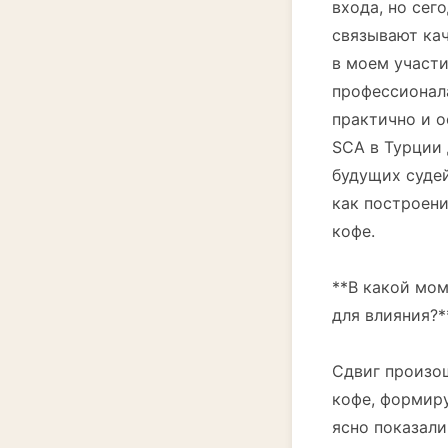
входа, но сег
связывают кач
в моем участи
профессионал
практично и о
SCA в Турции 
будущих судей
как построен
кофе.
**В какой мом
для влияния?*
Сдвиг произош
кофе, формиру
ясно показали