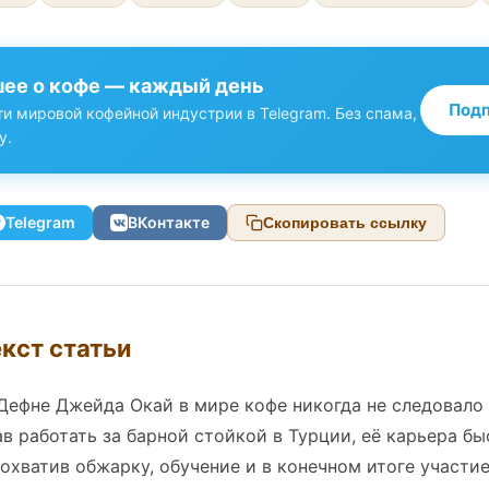
ее о кофе — каждый день
Подп
и мировой кофейной индустрии в Telegram. Без спама,
у.
Telegram
ВКонтакте
Скопировать ссылку
кст статьи
Дефне Джейда Окай в мире кофе никогда не следовало
в работать за барной стойкой в Турции, её карьера б
охватив обжарку, обучение и в конечном итоге участие