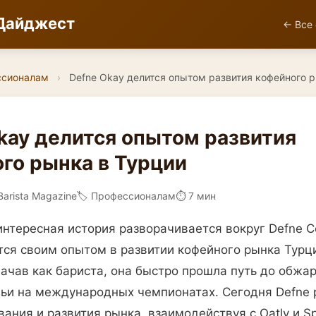
Дайджест
← Все 
ссионалам
›
Defne Okay делится опытом развития кофейного 
kay делится опытом развития
го рынка в Турции
Barista Magazine
🏷️ Профессионалам
⏱ 7 мин
нтересная история разворачивается вокруг Defne C
тся своим опытом в развитии кофейного рынка Турци
ачав как бариста, она быстро прошла путь до обжа
дьи на международных чемпионатах. Сегодня Defne 
ания и развития рынка, взаимодействуя с Oatly и Spe