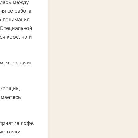
алась между
ня её работа
о понимания.
в Специальной
ся кофе, но и
м, что значит
бжарщик,
имаетесь
приятие кофе.
ые точки