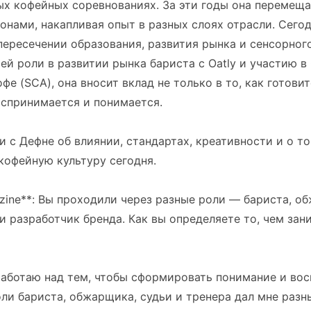
х кофейных соревнованиях. За эти годы она перемещ
онами, накапливая опыт в разных слоях отрасли. Сегод
пересечении образования, развития рынка и сенсорног
ей роли в развитии рынка бариста с Oatly и участию 
фе (SCA), она вносит вклад не только в то, как готовит
воспринимается и понимается.
 с Дефне об влиянии, стандартах, креативности и о то
кофейную культуру сегодня.
azine**: Вы проходили через разные роли — бариста, о
 и разработчик бренда. Как вы определяете то, чем зан
работаю над тем, чтобы сформировать понимание и вос
ли бариста, обжарщика, судьи и тренера дал мне разн