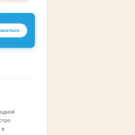
исаться
 одной
ыстро
 в