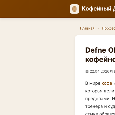
Кофейный 
Главная
›
Профе
Defne O
кофейно
📅 22.04.2026
📰 
В мире
кофе
и
которая дели
пределами. Н
тренера и су
стыке образов