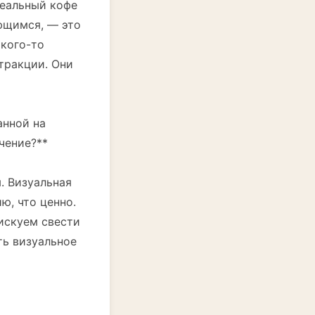
деальный кофе
ающимся, — это
 кого-то
тракции. Они
анной на
чение?**
. Визуальная
ю, что ценно.
искуем свести
ть визуальное