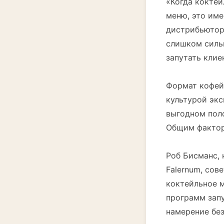
«Когда кокте
меню, это име
дистрибьютор 
слишком сильн
запутать клие
Формат кофейн
культурой экс
выгодном пол
Общим фактор
Роб Бисманс, 
Falernum, сов
коктейльное 
программ запу
намерение без