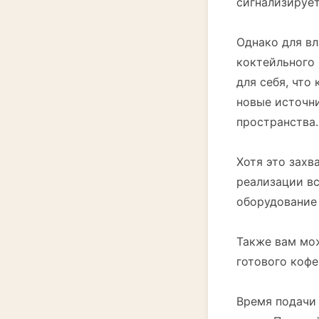
сигнализирует
Однако для в
коктейльного 
для себя, что
новые источни
пространства.
Хотя это зах
реализации вс
оборудование
Также вам мож
готового коф
Время подачи