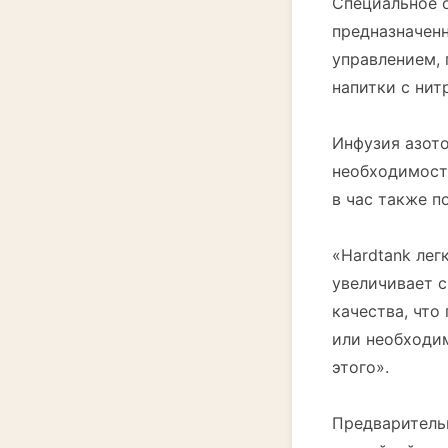
Специальное 
предназначен
управлением, 
напитки с нит
Инфузия азото
необходимост
в час также 
«Hardtank лег
увеличивает с
качества, что
или необходим
этого».
Предварительн