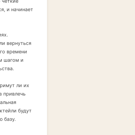
е четкие
я, и начинает
ях.
ли вернуться
его времени
м шагом и
ьства.
примут ли их
в привлечь
иальная
ктейли будут
 базу.