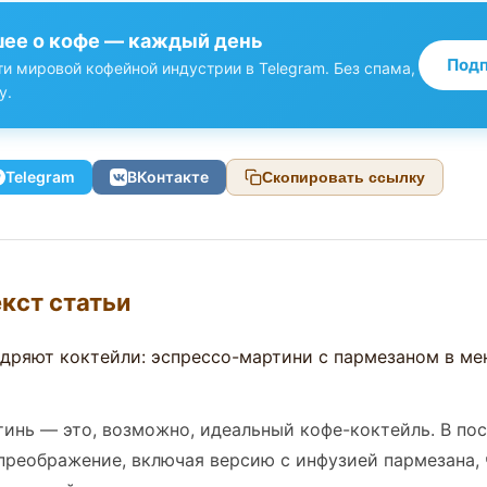
ее о кофе — каждый день
Подп
и мировой кофейной индустрии в Telegram. Без спама,
у.
Telegram
ВКонтакте
Скопировать ссылку
кст статьи
инь — это, возможно, идеальный кофе-коктейль. В по
преображение, включая версию с инфузией пармезана, 