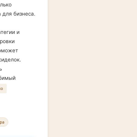
олько
 для бизнеса.
тегии и
ировки
поможет
сиделок.
ь
юбимый
со
ра