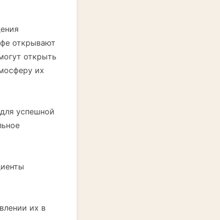
дения
афе открывают
 могут открыть
тмосферу их
 для успешной
льное
диенты
влении их в