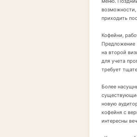
меню. Поздний
возможности, 
приходить по
Кофейни, рабо
Предложение 
на второй виз
для учета пр
требует тщате
Более насущны
существующие
новую аудитор
кофейня с вер
интересны ве