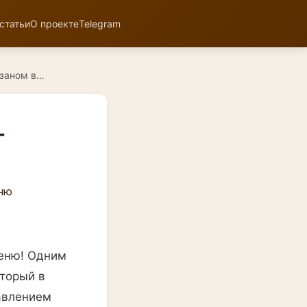
статьи
О проекте
Telegram
езаном в…
-
меню! Одним
оторый в
авлением