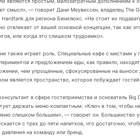
йли являются простым, малозатратным дополнением к 
ет смысл», — говорит Дани Меувиссен, владелец The G
Hardtank для региона Бенилюкс. «Не стоит их подавать
о отвлекает от вашей основной концепции, так как э
нтов, или когда это слишком трудоемко».
и также играет роль. Специальные кафе с местами у 
периментов и предложением еды, как правило, находят
ожении, чем упрощенные, сфокусированные на выносе 
ом является пространство, которое побуждает гостей
консультант в сфере гостеприимства и основатель Big 
етует держать меню компактным. «Ключ в том, чтобы н
меню слишком большим», — говорит он. Большинство 
скается с трех до пяти напитков, что достаточно, чтоб
 давления на команду или бренд.