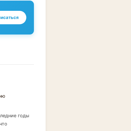
исаться
следние годы
что