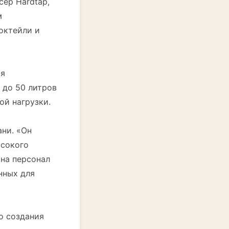
ер Hardtap,
м
октейли и
яя
 до 50 литров
ой нагрузки.
ани. «Он
ысокого
 на персонал
нных для
о создания