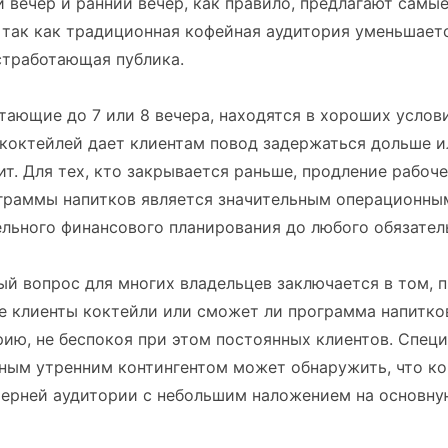
 вечер и ранний вечер, как правило, предлагают самы
так как традиционная кофейная аудитория уменьшаетс
стработающая публика.
тающие до 7 или 8 вечера, находятся в хороших услови
коктейлей дает клиентам повод задержаться дольше и
ит. Для тех, кто закрывается раньше, продление рабоч
ограммы напитков является значительным операционны
льного финансового планирования до любого обязател
й вопрос для многих владельцев заключается в том, 
 клиенты коктейли или сможет ли программа напитко
ию, не беспокоя при этом постоянных клиентов. Спец
ным утренним контингентом может обнаружить, что ко
черней аудитории с небольшим наложением на основную