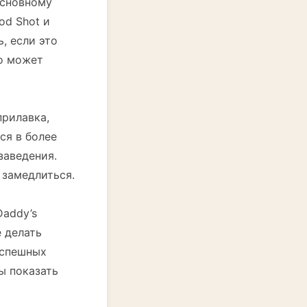
основному
od Shot и
, если это
то может
прилавка,
ся в более
заведения.
 замедлиться.
Daddy’s
е делать
успешных
ы показать