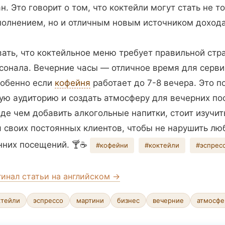
. Это говорит о том, что коктейли могут стать не т
олнением, но и отличным новым источником дохода
ать, что коктейльное меню требует правильной стра
сонала. Вечерние часы — отличное время для серв
собенно если
кофейня
работает до 7-8 вечера. Это 
ую аудиторию и создать атмосферу для вечерних по
де чем добавить алкогольные напитки, стоит изучит
 своих постоянных клиентов, чтобы не нарушить л
нних посещений. 🍸☕
#кофейни
#коктейли
#эспрес
гинал статьи на английском →
ктейли
эспрессо
мартини
бизнес
вечерние
атмосфе