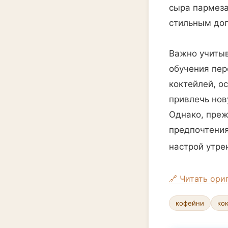
сыра пармезан
стильным доп
Важно учитыв
обучения пер
коктейлей, о
привлечь нов
Однако, преж
предпочтения
настрой утре
🔗 Читать ори
кофейни
ко