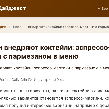
Дайджест
← Все 
рия
›
Кофейни внедряют коктейли: эспрессо-мартини с парм
 внедряют коктейли: эспрессо
 с пармезаном в меню
Perfect Daily Grind
🏷️ Индустрия
⏱ 9 мин
ивают новые горизонты, включая коктейли в своё 
улярных вариантов становится эспрессо-мартини, к
емя получил интересные вариации, например с доб