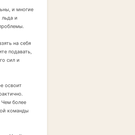
ьны, и многие
 льда и
проблемы.
зять на себя
ите подавать,
го сил и
фе освоит
рактично.
 Чем более
шой команды