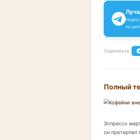
Лучш
Новост
по дел
Поделиться:
Полный те
Эспрессо март
он претерпел 