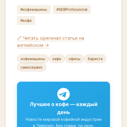
#кофемашины
#SEBProfessional
#кофе
🔗 Читать оригинал статьи на
английском →
кофемашины
кафе
офисы
бариста
самосервис
Лучшее о кофе — каждый
день
Новости мировой кофейной индустрии
в Telegram. Без спама, по делу.