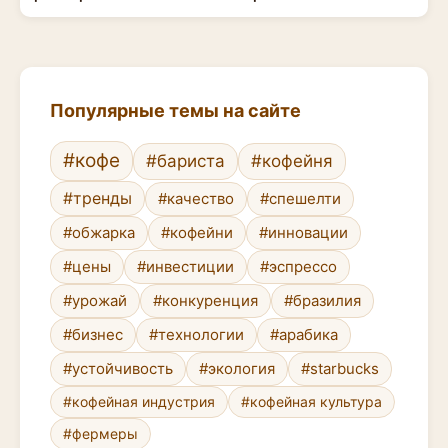
Популярные темы на сайте
#кофе
#бариста
#кофейня
#тренды
#качество
#спешелти
#обжарка
#кофейни
#инновации
#цены
#инвестиции
#эспрессо
#урожай
#конкуренция
#бразилия
#бизнес
#технологии
#арабика
#устойчивость
#экология
#starbucks
#кофейная индустрия
#кофейная культура
#фермеры