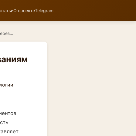
статьи
О проекте
Telegram
через…
ваниям
иентов
ость
тавляет