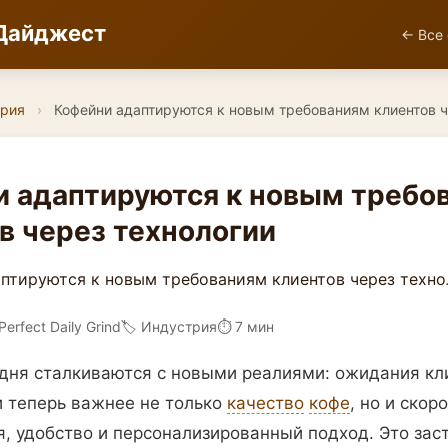
Дайджест
← Все 
рия
›
Кофейни адаптируются к новым требованиям клиентов 
 адаптируются к новым требо
в через технологии
Perfect Daily Grind
🏷️ Индустрия
⏱ 7 мин
дня сталкиваются с новыми реалиями: ожидания кл
и теперь важнее не только
качество
кофе
, но и скор
, удобство и персонализированный подход. Это зас