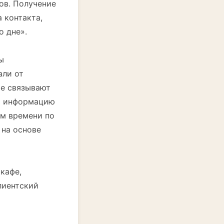
ов. Получение
 контакта,
о дне».
ы
али от
ые связывают
 и информацию
ом времени по
 на основе
кафе,
лиентский