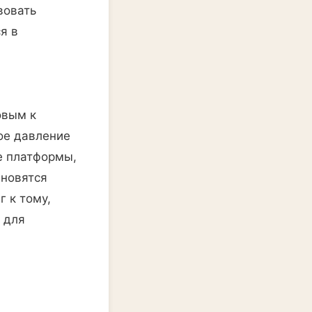
вовать
я в
овым к
ое давление
е платформы,
ановятся
 к тому,
 для