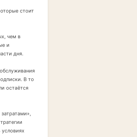
которые стоит
х, чем в
ые и
асти дня.
 обслуживания
одписки. В то
ли остаётся
 затратами»,
стратегии
 условиях