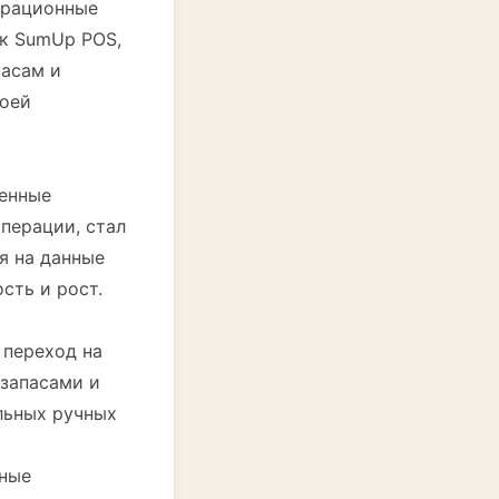
перационные
ак SumUp POS,
пасам и
воей
менные
перации, стал
я на данные
сть и рост.
 переход на
 запасами и
льных ручных
нные