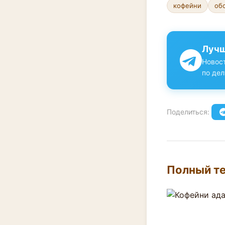
кофейни
об
Лучш
Новост
по дел
Поделиться:
Полный те