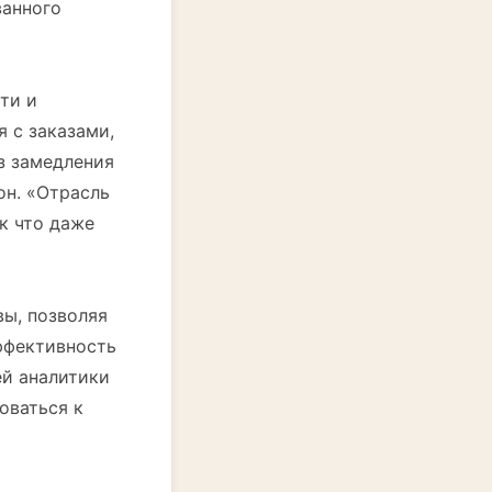
ванного
ти и
 с заказами,
з замедления
он. «Отрасль
ак что даже
вы, позволяя
ффективность
ей аналитики
оваться к