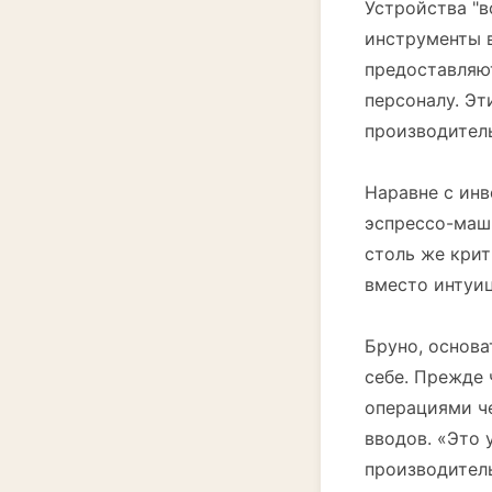
Устройства "в
инструменты в
предоставляю
персоналу. Э
производитель
Наравне с ин
эспрессо-маш
столь же крит
вместо интуиц
Бруно, основа
себе. Прежде 
операциями ч
вводов. «Это 
производител