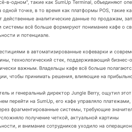
сё-в-одном", такие как SumUp Terminal, объединяют о
 одной точке, в то время как платформы POS, такие к
т действенные аналитические данные по продажам, за
ти системы всё больше формируют понимание кафе о с
ности и потенциале.
вестициями в автоматизированные кофеварки и совре
ины, технологический стек, поддерживающий бизнес-о
ически важным. Владельцы кафе всё больше полагаютс
ии, чтобы принимать решения, влияющие на прибыльно
тель и генеральный директор Jungle Berry, ощутил этот
чем перейти на SumUp, его кафе управляло платежами,
ерез фрагментированные системы, требующие значите
усложняло получение четкой, актуальной картины
ьности, и внимание сотрудников уходило на операцио