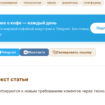
служивание
технологии
меню
аналитика
платформы
ее о кофе — каждый день
Подп
и мировой кофейной индустрии в Telegram. Без спама,
у.
Telegram
ВКонтакте
Скопировать ссылку
кст статьи