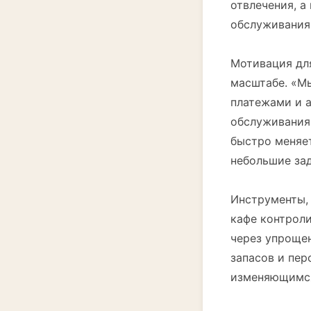
отвлечения, а
обслуживания 
Мотивация дл
масштабе. «Мы
платежами и а
обслуживания 
быстро меняет
небольшие за
Инструменты, 
кафе контрол
через упрощен
запасов и пер
изменяющимся