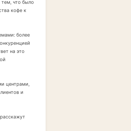
тем, что было
ства кофе к
емами: более
конкуренцией
вет на это
кой
ми центрами,
клиентов и
 расскажут