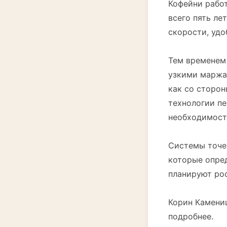
Кофейни рабо
всего пять ле
скорости, уд
Тем временем
узкими маржа
как со сторон
технологии пе
необходимост
Системы точе
которые опред
планируют рос
Корин Камениш
подробнее.