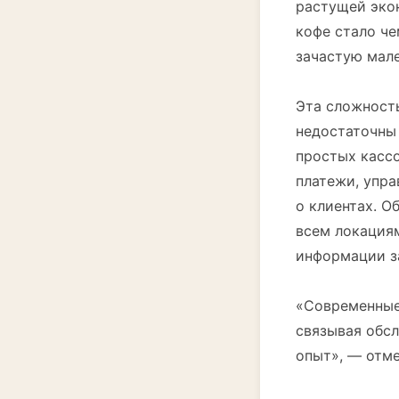
растущей эко
кофе стало че
зачастую мале
Эта сложност
недостаточны
простых касс
платежи, упр
о клиентах. 
всем локациям
информации з
«Современные
связывая обсл
опыт», — отме