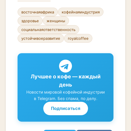
восточнаяафрика
кофейнаяиндустрия
здоровье
женщины
социальнаяответственность
устойчивоеразвитие
royalcoffee
Лучшее о кофе — каждый
день
Новости мировой кофейной индустрии
в Telegram. Без спама, по делу.
Подписаться