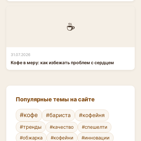
☕
31.07.2026
Кофе в меру: как избежать проблем с сердцем
Популярные темы на сайте
#кофе
#бариста
#кофейня
#тренды
#качество
#спешелти
#обжарка
#кофейни
#инновации