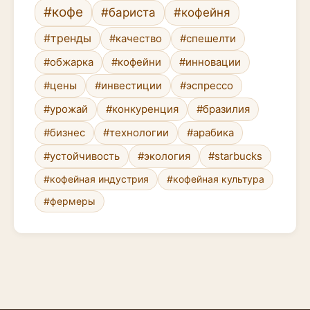
#кофе
#бариста
#кофейня
#тренды
#качество
#спешелти
#обжарка
#кофейни
#инновации
#цены
#инвестиции
#эспрессо
#урожай
#конкуренция
#бразилия
#бизнес
#технологии
#арабика
#устойчивость
#экология
#starbucks
#кофейная индустрия
#кофейная культура
#фермеры