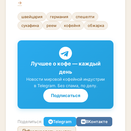
→
швейцария
германия
спешелти
сукафина
реем
кофейня
обжарка
Лучшее о кофе — каждый
день
Новости мировой кофейной индустрии
в Telegram. Без спама, по делу.
Подписаться
Поделиться:
Telegram
ВКонтакте