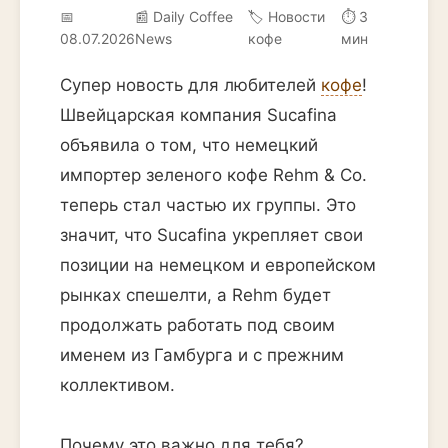
📅
📰 Daily Coffee
🏷️ Новости
⏱ 3
08.07.2026
News
кофе
мин
Супер новость для любителей
кофе
!
Швейцарская компания Sucafina
объявила о том, что немецкий
импортер зеленого кофе Rehm & Co.
теперь стал частью их группы. Это
значит, что Sucafina укрепляет свои
позиции на немецком и европейском
рынках спешелти, а Rehm будет
продолжать работать под своим
именем из Гамбурга и с прежним
коллективом.
Почему это важно для тебя?