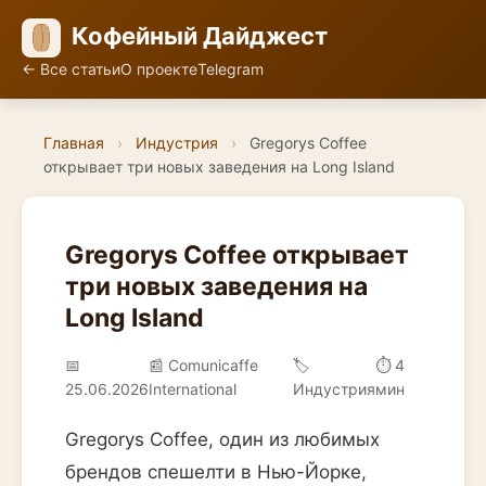
Кофейный Дайджест
← Все статьи
О проекте
Telegram
Главная
›
Индустрия
›
Gregorys Coffee
открывает три новых заведения на Long Island
Gregorys Coffee открывает
три новых заведения на
Long Island
📅
📰 Comunicaffe
🏷️
⏱ 4
25.06.2026
International
Индустрия
мин
Gregorys Coffee, один из любимых
брендов спешелти в Нью-Йорке,