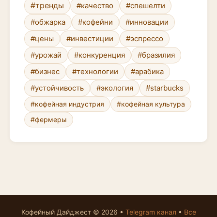
#тренды
#качество
#спешелти
#обжарка
#кофейни
#инновации
#цены
#инвестиции
#эспрессо
#урожай
#конкуренция
#бразилия
#бизнес
#технологии
#арабика
#устойчивость
#экология
#starbucks
#кофейная индустрия
#кофейная культура
#фермеры
Кофейный Дайджест © 2026 •
Telegram канал
•
Все