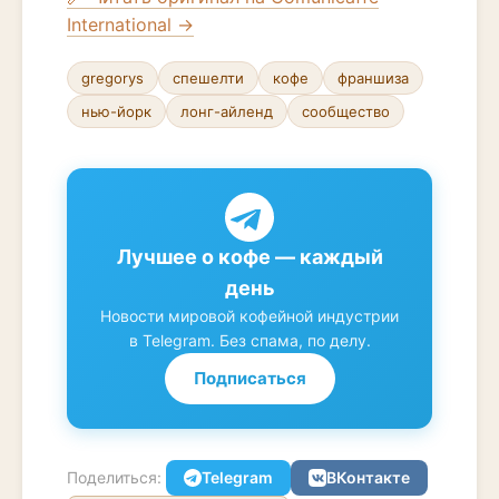
International →
gregorys
спешелти
кофе
франшиза
нью-йорк
лонг-айленд
сообщество
Лучшее о кофе — каждый
день
Новости мировой кофейной индустрии
в Telegram. Без спама, по делу.
Подписаться
Поделиться:
Telegram
ВКонтакте