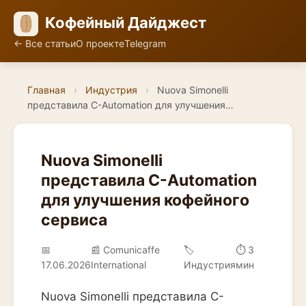
Кофейный Дайджест
← Все статьи
О проекте
Telegram
Главная
›
Индустрия
›
Nuova Simonelli
представила C-Automation для улучшения…
Nuova Simonelli
представила C-Automation
для улучшения кофейного
сервиса
📅
📰 Comunicaffe
🏷️
⏱ 3
17.06.2026
International
Индустрия
мин
Nuova Simonelli представила C-