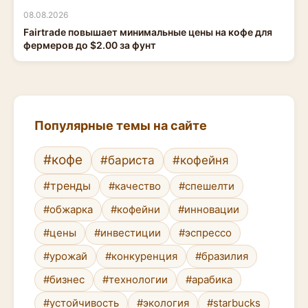
08.08.2026
Fairtrade повышает минимальные цены на кофе для
фермеров до $2.00 за фунт
Популярные темы на сайте
#кофе
#бариста
#кофейня
#тренды
#качество
#спешелти
#обжарка
#кофейни
#инновации
#цены
#инвестиции
#эспрессо
#урожай
#конкуренция
#бразилия
#бизнес
#технологии
#арабика
#устойчивость
#экология
#starbucks