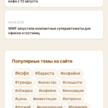
кофе с 12 августа
09.08.2026
WMF запустила компактные суперавтоматы для
офисов и гостиниц
Популярные темы на сайте
#кофе
#бариста
#кофейня
#тренды
#качество
#спешелти
#обжарка
#кофейни
#инновации
#цены
#инвестиции
#эспрессо
#урожай
#конкуренция
#бразилия