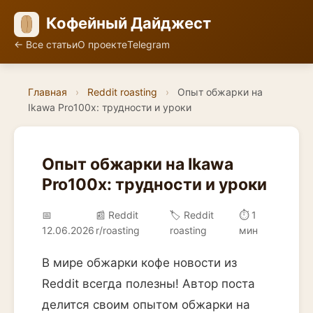
Кофейный Дайджест
← Все статьи
О проекте
Telegram
Главная
›
Reddit roasting
›
Опыт обжарки на
Ikawa Pro100x: трудности и уроки
Опыт обжарки на Ikawa
Pro100x: трудности и уроки
📅
📰 Reddit
🏷️ Reddit
⏱ 1
12.06.2026
r/roasting
roasting
мин
В мире обжарки кофе новости из
Reddit всегда полезны! Автор поста
делится своим опытом обжарки на