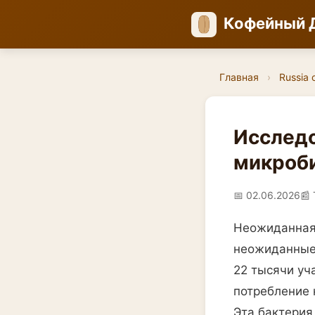
Кофейный 
Главная
›
Russia 
Исследо
микроб
📅 02.06.2026
📰 
Неожиданная 
неожиданные 
22 тысячи уч
потребление 
Эта бактерия,