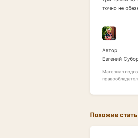
точно не обез
Автор
Евгений Субо
Материал подго
правообладател
Похожие стать