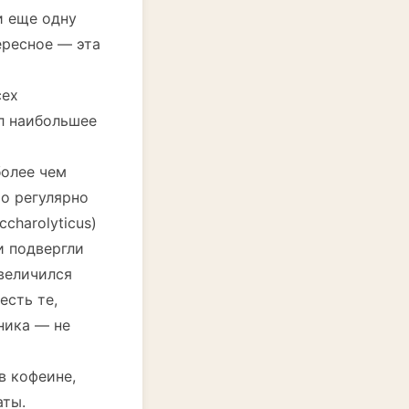
 еще одну
ересное — эта
сех
ал наибольшее
более чем
то регулярно
charolyticus)
ли подвергли
величился
есть те,
ника — не
в кофеине,
аты.