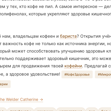
ем у тех, кто кофе не пил. А самое интересное — дел
 полифенолах, которые укрепляют здоровье кишечно
ё нам, владельцам кофеен и
бариста
? Открытия учё
 важность кофе не только как источника энергии, но
торый может способствовать улучшению здоровья кл
тельно поддерживает здоровый кишечник, это може
зырем для продвижения твоей
кофейни
. Предлагай 
фе, а здоровое удовольствие!
#КофеЗдоровье
#Микро
ерии
he Welder Catherine →