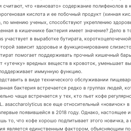
 считают, что «виновато» содержание полифенолов в 
орогеновая кислота и ее побочный продукт (хинная кис
, по мнению ученых, способствуют укреплению здоров
енная в кишечнике бактерия имеет значение? Дело в то
cus участвует в выработке бутирата, короткоцепочечно
оторой зависит здоровье и функционирование слизист
утират помогает поддерживать прочный кишечный барь
т «утечку» вредных веществ в кровоток, уменьшает в
 поддерживает иммунную функцию.
едставить в виде технического обслуживании пищевар
анная бактерия встречается редко в группах людей, к
тельно чаще встречается у тех, кто пьет кофе регулярно
 L. asaccharolyticus все еще относительный «новичок» в
первые появившейся в 2018 году. Однако, настоящее 
шь то, что кофе хорошо подпитывает этого новичка, а н
рия является единственным фактором, объясняющим по