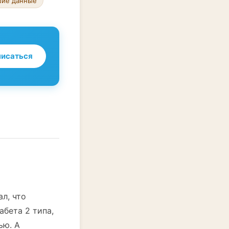
шие данные
исаться
л, что
абета 2 типа,
ью. А