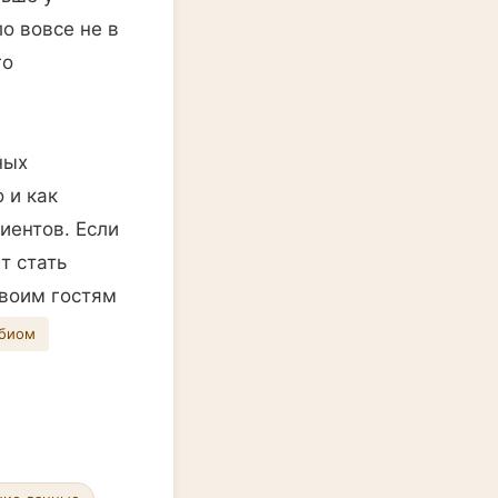
о вовсе не в
го
ных
 и как
иентов. Если
т стать
своим гостям
биом