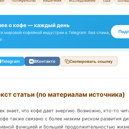
ье
полифенолы
кишечник
исследование
сша
боль
ее о кофе — каждый день
Подп
и мировой кофейной индустрии в Telegram. Без спама,
у.
Telegram
ВКонтакте
Скопировать ссылку
кст статьи (по материалам источника)
к знает, что кофе дает энергию. Возможно, кто-то чита
офе также связано с более низким риском развития ди
тивной функцией и большей продолжительностью жизн