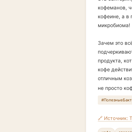
кофеманов, ч
кофеине, а в
микробиома!
Зачем это вс
подчеркивают
продукта, ко
кофе действи
отличным ко
не просто ко
#ПолезныеБакт
🔗 Источник: T