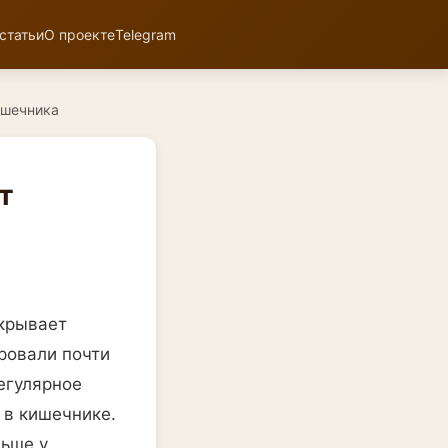
статьи
О проекте
Telegram
ишечника
т
скрывает
ровали почти
егулярное
 в кишечнике.
льше у