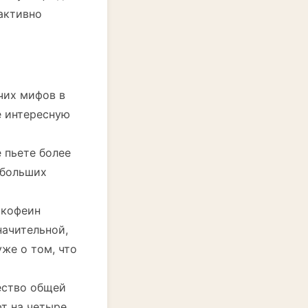
 активно
чих мифов в
е интересную
 пьете более
 больших
 кофеин
начительной,
уже о том, что
ество общей
ют на четыре