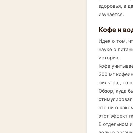
здоровья, в д
изучается.
Кофе и во
Идея о том, ч
науке о питан
историю.
Кофе учитывае
300 мг кофеин
фильтра), то 
Обзор, куда б
стимулировал 
что ни о како
этот эффект п
В отдельном 
воды в органи