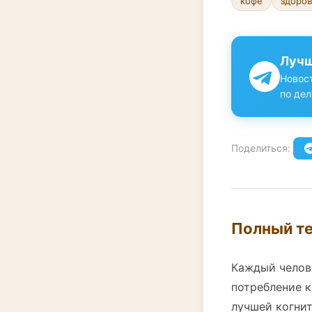
кофе
здоров
Лучш
Новост
по дел
Поделиться:
Полный те
Каждый челове
потребление к
лучшей когни