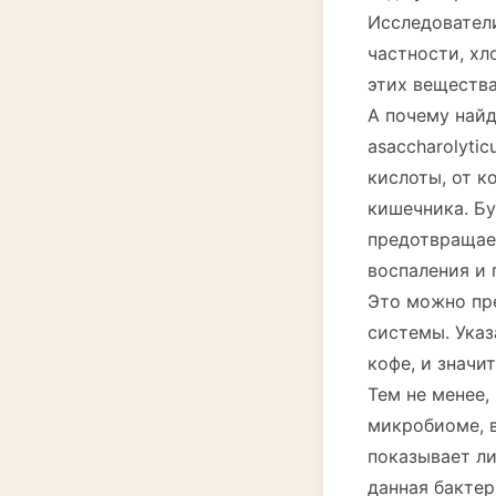
Исследователи
частности, хл
этих вещества
А почему найд
asaccharolyti
кислоты, от к
кишечника. Б
предотвращае
воспаления и
Это можно пр
системы. Указ
кофе, и значи
Тем не менее,
микробиоме, в
показывает ли
данная бакте