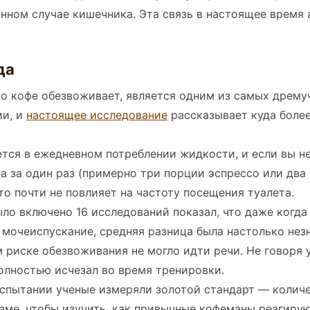
анном случае кишечника. Эта связь в настоящее время
да
то кофе обезвоживает, является одним из самых дрему
ии, и
настоящее исследование
рассказывает куда боле
тся в ежедневном потреблении жидкости, и если вы не
а за один раз (примерно три порции эспрессо или два
это почти не повлияет на частоту посещения туалета.
ыло включено 16 исследований показал, что даже когда
мочеиспускание, средняя разница была настолько нез
м риске обезвоживания не могло идти речи. Не говоря 
олностью исчезал во время тренировки.
испытании ученые измеряли золотой стандарт — колич
зме, чтобы изучить, как привычные кофеманы реагиру