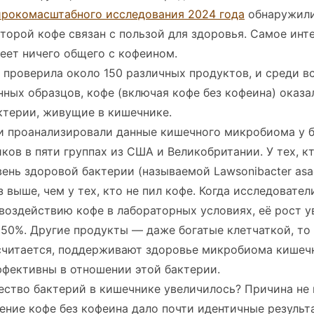
рокомасштабного исследования 2024 года
обнаружили
оторой кофе связан с пользой для здоровья. Самое инт
еет ничего общего с кофеином.
 проверила около 150 различных продуктов, и среди в
ных образцов, кофе (включая кофе без кофеина) оказ
ктерии, живущие в кишечнике.
и проанализировали данные кишечного микробиома у 
ков в пяти группах из США и Великобритании. У тех, к
вень здоровой бактерии (называемой Lawsonibacter asac
аз выше, чем у тех, кто не пил кофе. Когда исследовате
воздействию кофе в лабораторных условиях, её рост у
50%. Другие продукты — даже богатые клетчаткой, то 
 считается, поддерживают здоровье микробиома кишеч
ффективны в отношении этой бактерии.
ство бактерий в кишечнике увеличилось? Причина не 
ение кофе без кофеина дало почти идентичные результ