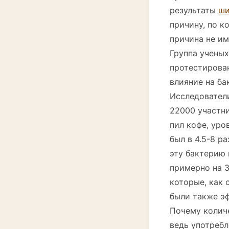
результаты
ши
причину, по к
причина не им
Группа ученых
протестирован
влияние на ба
Исследовател
22000 участни
пил кофе, уро
был в 4.5-8 р
эту бактерию 
примерно на 3
которые, как
были также э
Почему количе
ведь употребл