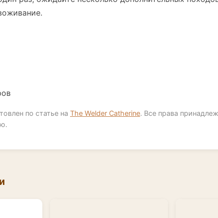
воживание.
ров
товлен по статье на
The Welder Catherine
. Все права принадле
ю.
и