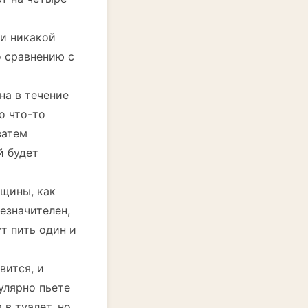
ли никакой
о сравнению с
на в течение
о что-то
затем
й будет
нщины, как
езначителен,
т пить один и
вится, и
улярно пьете
в туалет, но