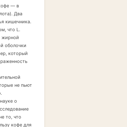
кофе — в
лота). Два
ья кишечника.
м, что L.
й жирной
ой оболочки
ер, который
ыраженность
ительной
оторые не пьют
.
 науке о
исследование
е то, что
льзу кофе для