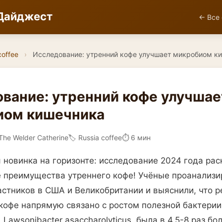
Дайджест
← Все 
coffee
›
Исследование: утренний кофе улучшает микробиом к
вание: утренний кофе улучшае
иом кишечника
The Welder Catherine
🏷️ Russia coffee
⏱ 6 мин
новинка на горизонте: исследование 2024 года ра
преимущества утреннего кофе! Учёные проанализи
астников в США и Великобритании и выяснили, что р
кофе напрямую связано с ростом полезной бактерии
 Lawsonibacter asaccharolyticus, была в 4.5-8 раз бо