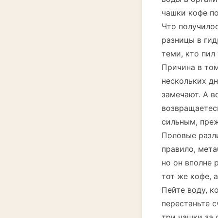
чашки кофе п
Что получило
разницы в гид
теми, кто пил
Причина в том
нескольких дн
замечают. А в
возвращаетесь
сильным, преж
Половые разл
правило, мета
но он вполне 
тот же кофе, 
Пейте воду, ко
перестаньте с
три чашки за 