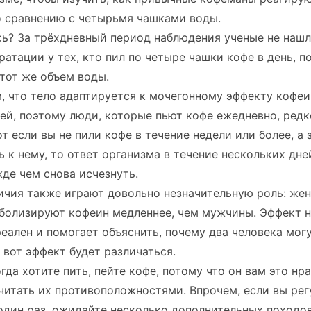
о сравнению с четырьмя чашками воды.
сь? За трёхдневный период наблюдения ученые не наш
ратации у тех, кто пил по четыре чашки кофе в день, п
 тот же объем воды.
, что тело адаптируется к мочегонному эффекту кофеи
ей, поэтому люди, которые пьют кофе ежедневно, редк
от если вы не пили кофе в течение недели или более, а 
 к нему, то ответ организма в течение нескольких дне
де чем снова исчезнуть.
ичия также играют довольно незначительную роль: же
болизируют кофеин медленнее, чем мужчины. Эффект н
реален и помогает объяснить, почему два человека могу
а вот эффект будет различаться.
гда хотите пить, пейте кофе, потому что он вам это нра
читать их противоположностями. Впрочем, если вы рег
один раз, ожидайте несколько дополнительных походов 