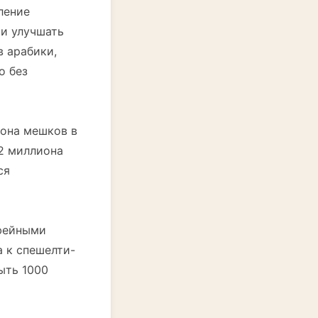
ление
 и улучшать
в арабики,
о без
иона мешков в
82 миллиона
ся
офейными
 к спешелти-
ыть 1000