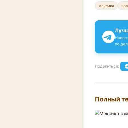
мексика
ара
Лучш
Новост
по дел
Поделиться:
Полный те