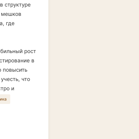
в структуре
ч мешков
а, где
абильный рост
стирование в
о повысить
учесть, что
стро и
ика