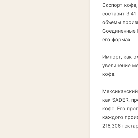
Экспорт кофе,
составит 3,41
объемы произ
Соединенные 
его формах.
Импорт, как о
увеличение м
кофе.
Мексиканский 
как SADER, п
кофе. Его про
каждого произ
216,306 гекта