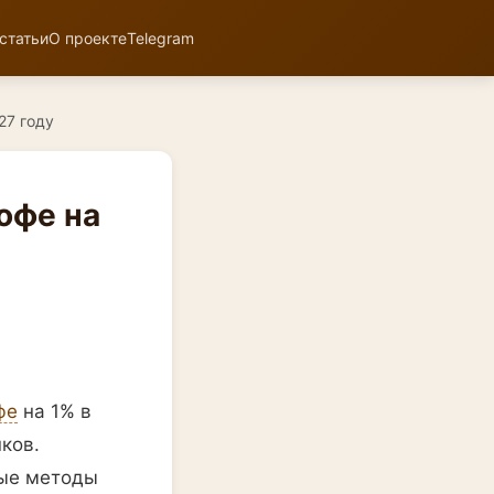
статьи
О проекте
Telegram
27 году
офе на
фе
на 1% в
ков.
ные методы