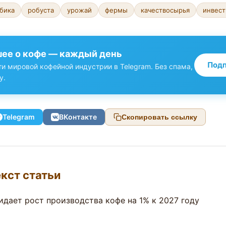
бика
робуста
урожай
фермы
качествосырья
инвес
ее о кофе — каждый день
Подп
и мировой кофейной индустрии в Telegram. Без спама,
у.
Telegram
ВКонтакте
Скопировать ссылку
кст статьи