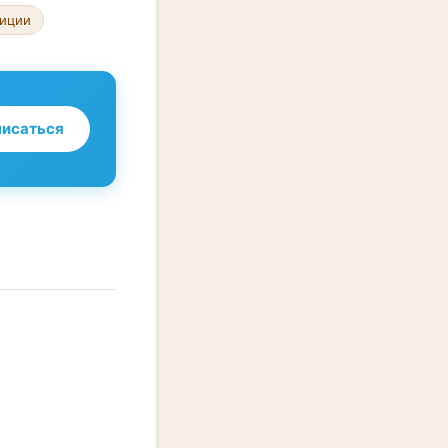
тиции
исаться