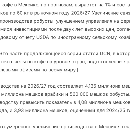
кофе в Мексике, по прогнозам, вырастет на 1% и соста
ов по 60 кг в рыночном году 2026/27. Увеличение связ
производства робусты, улучшением управления на фер
ися инвестициями после двух лет высоких цен, согла
одовому отчету USDA по иностранному сельскому хозя
 Это часть продолжающейся серии статей DCN, в кото
ся отчеты по кофе на уровне стран, подготовленные 
олевыми офисами по всему миру.]
водства на 2026/27 год составляет 4,135 миллиона меш
 миллиона мешков арабики и 560 000 мешков робусты.
водству превысить показатель в 4,08 миллиона мешков
ода, и 3,93 миллиона мешков, оцененный для 2024/25 г
что умеренное увеличение производства в Мексике отч