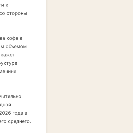
ти к
 со стороны
ва кофе в
шим объемом
окажет
руктуре
жавчине
ачительно
одной
2026 года в
его среднего.