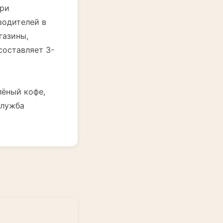
при
водителей в
газины,
составляет 3-
елёный кофе,
Служба