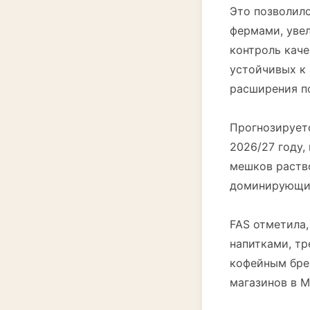
Это позволил
фермами, увел
контроль каче
устойчивых к 
расширения п
Прогнозируетс
2026/27 году,
мешков раств
доминирующим
FAS отметила
напитками, т
кофейным брен
магазинов в М