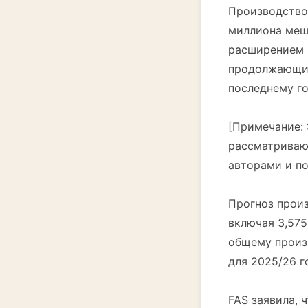
Производство 
миллиона мешк
расширением 
продолжающим
последнему г
[Примечание:
рассматривают
авторами и п
Прогноз произ
включая 3,575
общему произ
для 2025/26 г
FAS заявила, 