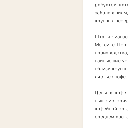
робустой, кот
заболеваниям,
крупных пере
Штаты Чиапас,
Мексике. Про
производства,
наивысшие ур
вблизи крупны
листьев кофе.
Цены на кофе 
выше историч
кофейной орга
среднем соста