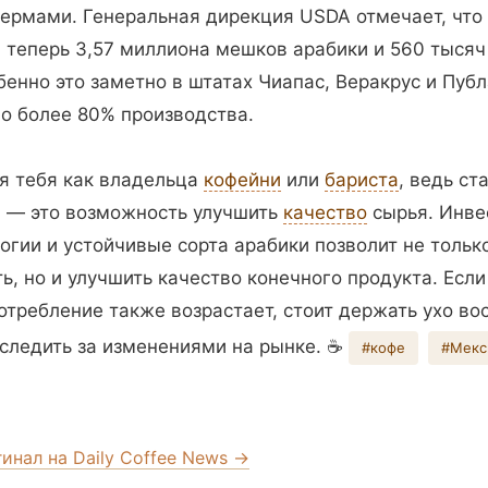
ермами. Генеральная дирекция USDA отмечает, что 
 теперь 3,57 миллиона мешков арабики и 560 тыся
бенно это заметно в штатах Чиапас, Веракрус и Публ
о более 80% производства.
я тебя как владельца
кофейни
или
бариста
, ведь ст
 — это возможность улучшить
качество
сырья. Инве
огии и устойчивые сорта арабики позволит не тольк
ь, но и улучшить качество конечного продукта. Если 
отребление также возрастает, стоит держать ухо во
следить за изменениями на рынке. ☕️
#кофе
#Мекс
гинал на Daily Coffee News →