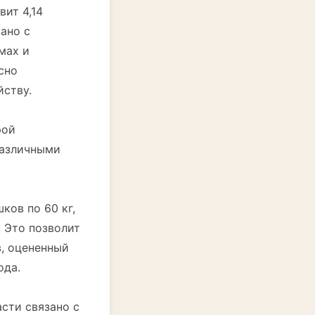
вит 4,14
ано с
мах и
сно
йству.
рой
различными
ков по 60 кг,
 Это позволит
, оцененный
ода.
асти связано с