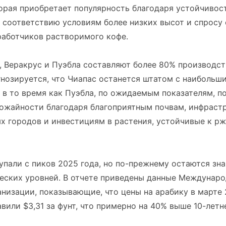
орая приобретает популярность благодаря устойчивос
 соответствию условиям более низких высот и спросу
работчиков растворимого кофе.
 Веракрус и Пуэбла составляют более 80% производст
гнозируется, что Чиапас останется штатом с наиболь
 в то время как Пуэбла, по ожидаемым показателям, п
ожайности благодаря благоприятным почвам, инфраст
х городов и инвестициям в растения, устойчивые к р
упали с пиков 2025 года, но по-прежнему остаются зн
еских уровней. В отчете приведены данные Междунар
низации, показывающие, что цены на арабику в марте 
вили $3,31 за фунт, что примерно на 40% выше 10-летн