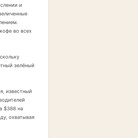
ислении и
увеличенные
лением.
кофе во всех
оскольку
ртный зелёный
я, известный
водителей
а $388 на
ду, охватывая