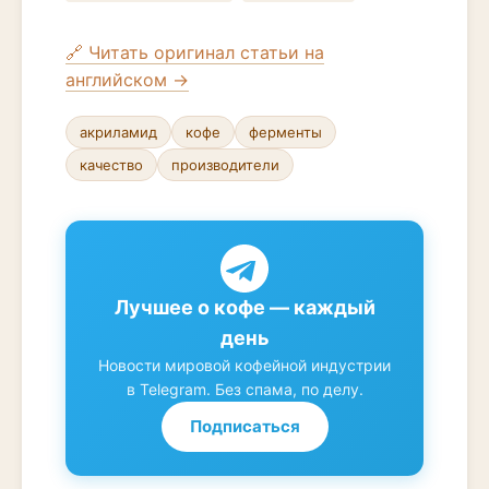
🔗 Читать оригинал статьи на
английском →
акриламид
кофе
ферменты
качество
производители
Лучшее о кофе — каждый
день
Новости мировой кофейной индустрии
в Telegram. Без спама, по делу.
Подписаться