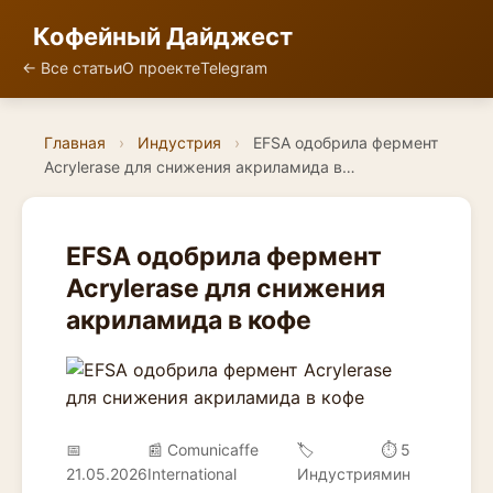
Кофейный Дайджест
← Все статьи
О проекте
Telegram
Главная
›
Индустрия
›
EFSA одобрила фермент
Acrylerase для снижения акриламида в…
EFSA одобрила фермент
Acrylerase для снижения
акриламида в кофе
📅
📰 Comunicaffe
🏷️
⏱ 5
21.05.2026
International
Индустрия
мин