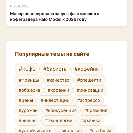
06.08.2026
Macap анонсировала запуск флагманского
кофеградера Halo Model к 2026 году
Популярные темы на сайте
#кофе
#бариста
#кофейня
#тренды
#качество
#спешелти
#обжарка
#кофейни
#инновации
#цены
#инвестиции
#эспрессо
#урожай
#конкуренция
#бразилия
#бизнес
#технологии
#арабика
#устойчивость
#экология
#starbucks