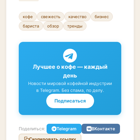
кофе
свежесть
качество
бизнес
бариста
обзор
тренды
Лучшее о кофе — каждый
день
Новости мировой кофейной индустрии
в Telegram. Без спама, по делу.
Подписаться
Поделиться:
Telegram
ВКонтакте
Скопировать ссылку