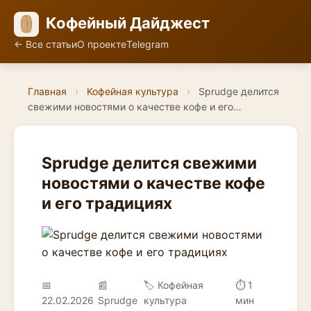
Кофейный Дайджест
← Все статьи
О проекте
Telegram
Главная
›
Кофейная культура
›
Sprudge делится
свежими новостями о качестве кофе и его…
Sprudge делится свежими
новостями о качестве кофе
и его традициях
📅
📰
🏷️ Кофейная
⏱ 1
22.02.2026
Sprudge
культура
мин