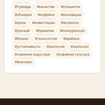
#тренды
#качество
#спешелти
#обжарка
#кофейни
#инновации
#цены
#инвестиции
#эспрессо
#урожай
#бразилия
#конкуренция
#бизнес
#технологии
#арабика
#устойчивость
#экология
#starbucks
#кофейная индустрия
#кофейная культура
#фермеры