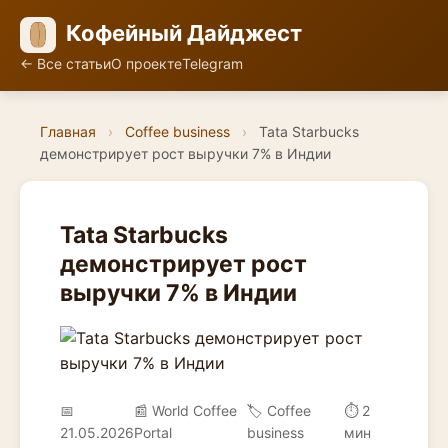
Кофейный Дайджест
← Все статьи
О проекте
Telegram
Главная
›
Coffee business
›
Tata Starbucks
демонстрирует рост выручки 7% в Индии
Tata Starbucks
демонстрирует рост
выручки 7% в Индии
📅
📰 World Coffee
🏷️ Coffee
⏱ 2
21.05.2026
Portal
business
мин