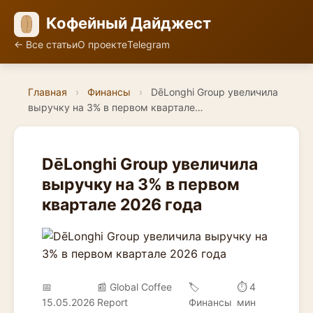
Кофейный Дайджест
← Все статьи
О проекте
Telegram
Главная
›
Финансы
›
DēLonghi Group увеличила
выручку на 3% в первом квартале…
DēLonghi Group увеличила
выручку на 3% в первом
квартале 2026 года
📅
📰 Global Coffee
🏷️
⏱ 4
15.05.2026
Report
Финансы
мин