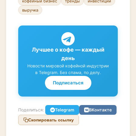
кофейный бизнес
тренды
инвестиции
выручка
Лучшее о кофе — каждый
день
Новости мировой кофейной индустрии
в Telegram. Без спама, по делу.
Подписаться
Поделиться:
Telegram
ВКонтакте
Скопировать ссылку