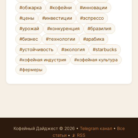
#обжарка
#кофейни
#инновации
#цены
#инвестиции
#эспрессо
#урожай
#конкуренция
#бразилия
#бизнес
#технологии
#арабика
#устойчивость
#экология
#starbucks
#кофейная индустрия
#кофейная культура
#фермеры
Кофейный Дайджест © 2026 •
Telegram канал
•
Все
статьи
•
📡 RSS