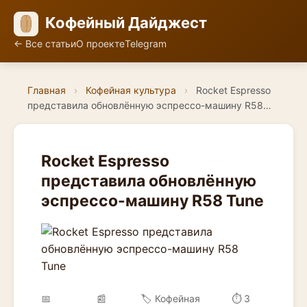
Кофейный Дайджест
← Все статьи
О проекте
Telegram
Главная
›
Кофейная культура
›
Rocket Espresso
представила обновлённую эспрессо-машину R58…
Rocket Espresso
представила обновлённую
эспрессо-машину R58 Tune
📅
📰
🏷️ Кофейная
⏱ 3