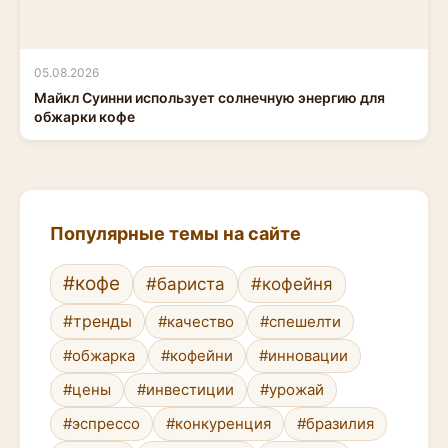
05.08.2026
Майкл Суинни использует солнечную энергию для
обжарки кофе
Популярные темы на сайте
#кофе
#бариста
#кофейня
#тренды
#качество
#спешелти
#обжарка
#кофейни
#инновации
#цены
#инвестиции
#урожай
#эспрессо
#конкуренция
#бразилия