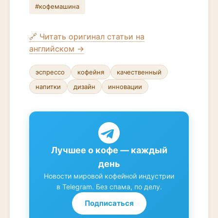
#кофемашина
🔗 Читать оригинал статьи на
английском →
эспрессо
кофейня
качественный
напитки
дизайн
инновации
Лучшее о кофе — каждый
день
Новости мировой кофейной индустрии
в Telegram. Без спама, по делу.
Подписаться