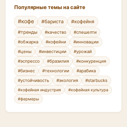
Популярные темы на сайте
#кофе
#бариста
#кофейня
#тренды
#качество
#спешелти
#обжарка
#кофейни
#инновации
#цены
#инвестиции
#урожай
#эспрессо
#бразилия
#конкуренция
#бизнес
#технологии
#арабика
#устойчивость
#экология
#starbucks
#кофейная индустрия
#кофейная культура
#фермеры