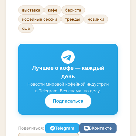
выставка
кафе
бариста
кофейные сессии
тренды
новинки
сша
Лучшее о кофе — каждый
день
Новости мировой кофейной индустрии
в Telegram. Без спама, по делу.
Подписаться
Поделиться:
Telegram
ВКонтакте