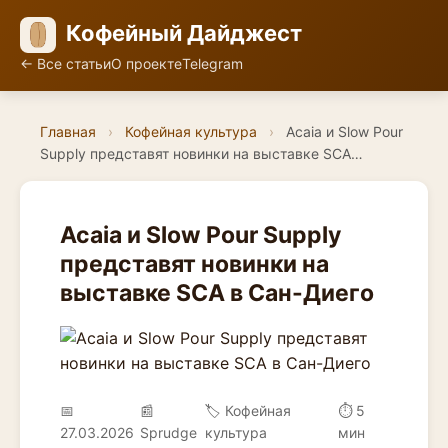
Кофейный Дайджест
← Все статьи
О проекте
Telegram
Главная
›
Кофейная культура
›
Acaia и Slow Pour
Supply представят новинки на выставке SCA…
Acaia и Slow Pour Supply
представят новинки на
выставке SCA в Сан-Диего
📅
📰
🏷️ Кофейная
⏱ 5
27.03.2026
Sprudge
культура
мин