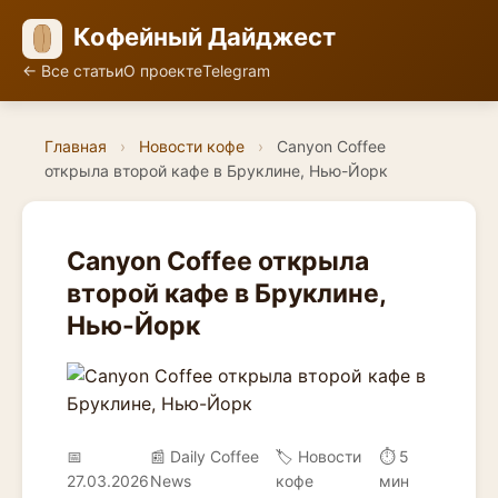
Кофейный Дайджест
← Все статьи
О проекте
Telegram
Главная
›
Новости кофе
›
Canyon Coffee
открыла второй кафе в Бруклине, Нью-Йорк
Canyon Coffee открыла
второй кафе в Бруклине,
Нью-Йорк
📅
📰 Daily Coffee
🏷️ Новости
⏱ 5
27.03.2026
News
кофе
мин