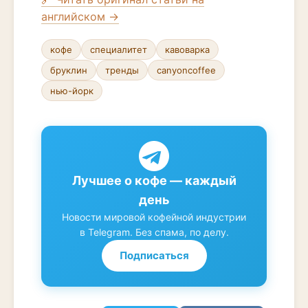
английском →
кофе
специалитет
кавоварка
бруклин
тренды
canyoncoffee
нью-йорк
Лучшее о кофе — каждый
день
Новости мировой кофейной индустрии
в Telegram. Без спама, по делу.
Подписаться