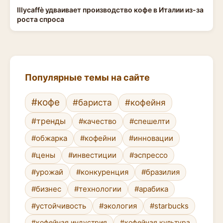
Illycaffè удваивает производство кофе в Италии из-за
роста спроса
Популярные темы на сайте
#кофе
#бариста
#кофейня
#тренды
#качество
#спешелти
#обжарка
#кофейни
#инновации
#цены
#инвестиции
#эспрессо
#урожай
#конкуренция
#бразилия
#бизнес
#технологии
#арабика
#устойчивость
#экология
#starbucks
#кофейная индустрия
#кофейная культура